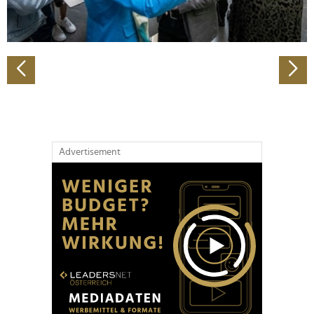
zu können und die Zugriffe auf unsere Website zu
analysieren. Außerdem geben wir Informationen zu Ihrer
Verwendung unserer Website an unsere Partner für
soziale Medien, Werbung und Analysen weiter. Unsere
Partner führen diese Informationen möglicherweise mit
weiteren Daten zusammen, die Sie ihnen bereitgestellt
haben oder die sie im Rahmen Ihrer Nutzung der Dienste
gesammelt haben.
Advertisement