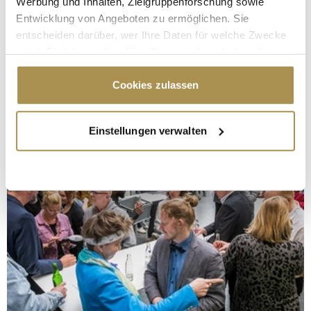
Werbung und Inhalten, Zielgruppenforschung sowie
Entwicklung von Angeboten zu ermöglichen. Sie
entscheiden darüber, wer Ihre Daten für welche Zwecke
nutzt. Sie können Ihre Einwilligung jederzeit über die
Cookie-Erklärung oder durch Klicken auf das Privacy
Trigger Symbol ändern oder widerrufen
Cookies zulassen
Wenn Sie es erlauben, würden wir auch gerne:
Einstellungen verwalten
Informationen über Ihre geografische Lage
erfassen, welche bis auf einige Meter genau sein
können
Ihr Gerät durch aktives Scannen nach
bestimmten Merkmalen (Fingerprinting) identifizieren
Erfahren Sie mehr darüber, wie Ihre persönlichen Daten
verarbeitet werden, und legen Sie Ihre Präferenzen im
Abschnitt Einzelheiten
fest.
Wir verwenden Cookies, um Inhalte und Anzeigen zu
personalisieren, Funktionen für soziale Medien anbieten