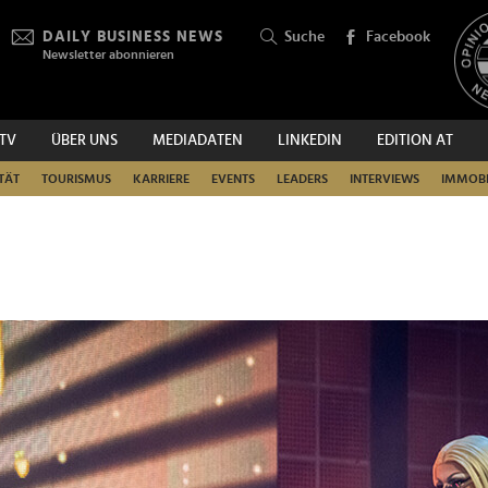
DAILY BUSINESS NEWS
Suche
Facebook
Newsletter abonnieren
.TV
ÜBER UNS
MEDIADATEN
LINKEDIN
EDITION AT
SUCHEN
TÄT
TOURISMUS
KARRIERE
EVENTS
LEADERS
INTERVIEWS
IMMOBI