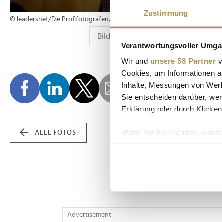
Zustimmung
© leadersnet/Die Profifotografen/G. Hartwich
Verantwortungsvoller Umgan
Wir und
unsere 58 Partner
v
Cookies, um Informationen a
Inhalte, Messungen von Werb
Sie entscheiden darüber, wer
Erklärung oder durch Klicken
Wenn Sie es erlauben, würde
ALLE FOTOS
Informationen über Ih
Ihr Gerät durch aktiv
Erfahren Sie mehr darüber, w
Einzelheiten
fest.
Wir verwenden Cookies, um I
Advertisement
und die Zugriffe auf unsere 