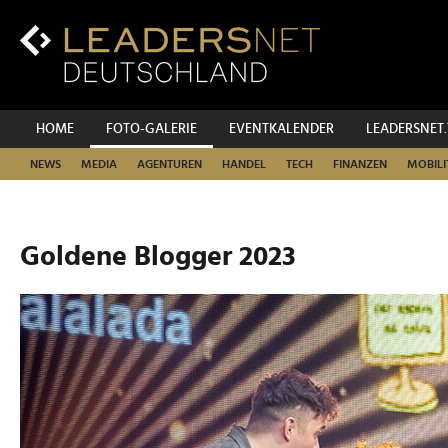
Zum
Inhalt
Zur
Fußzeilen-
Navigation
Zur
HOME
FOTO-GALERIE
EVENTKALENDER
LEADERSNET
Hauptnavigation
NEWS
MEDIA
AGENTUREN
HANDEL
TECH
FINANZEN
MOBILI
Goldene Blogger 2023