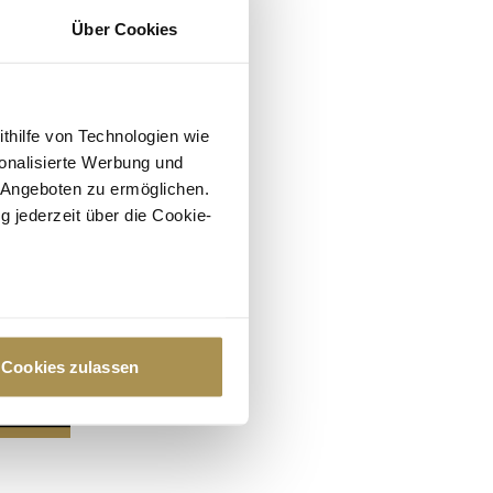
Über Cookies
ithilfe von Technologien wie
onalisierte Werbung und
 Angeboten zu ermöglichen.
g jederzeit über die Cookie-
au sein können
zieren
Cookies zulassen
hre Präferenzen im
Abschnitt
 Medien anbieten zu können
hrer Verwendung unserer