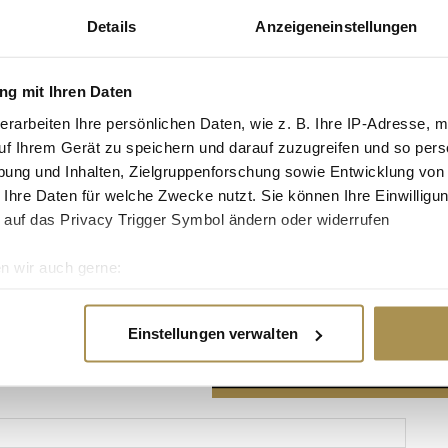
Details
Anzeigeneinstellungen
g mit Ihren Daten
erarbeiten Ihre persönlichen Daten, wie z. B. Ihre IP-Adresse, m
Advertisement
uf Ihrem Gerät zu speichern und darauf zuzugreifen und so pers
ung und Inhalten, Zielgruppenforschung sowie Entwicklung von
 Ihre Daten für welche Zwecke nutzt. Sie können Ihre Einwilligun
 auf das Privacy Trigger Symbol ändern oder widerrufen
n wir auch gerne:
re geografische Lage erfassen, welche bis auf einige Meter gen
es Scannen nach bestimmten Merkmalen (Fingerprinting) identifi
Einstellungen verwalten
ie Ihre persönlichen Daten verarbeitet werden, und legen Sie I
nhalte und Anzeigen zu personalisieren, Funktionen für soziale
Website zu analysieren. Außerdem geben wir Informationen zu I