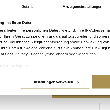
Details
Anzeigeneinstellungen
g mit Ihren Daten
erarbeiten Ihre persönlichen Daten, wie z. B. Ihre IP-Adresse, m
Advertisement
uf Ihrem Gerät zu speichern und darauf zuzugreifen und so pers
ung und Inhalten, Zielgruppenforschung sowie Entwicklung von
 Ihre Daten für welche Zwecke nutzt. Sie können Ihre Einwilligun
 auf das Privacy Trigger Symbol ändern oder widerrufen
n wir auch gerne:
re geografische Lage erfassen, welche bis auf einige Meter gen
es Scannen nach bestimmten Merkmalen (Fingerprinting) identifi
Einstellungen verwalten
ie Ihre persönlichen Daten verarbeitet werden, und legen Sie I
nhalte und Anzeigen zu personalisieren, Funktionen für soziale
Website zu analysieren. Außerdem geben wir Informationen zu I