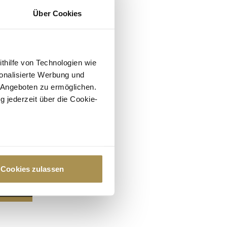
Über Cookies
ithilfe von Technologien wie
onalisierte Werbung und
 Angeboten zu ermöglichen.
g jederzeit über die Cookie-
au sein können
zieren
Cookies zulassen
hre Präferenzen im
Abschnitt
 Medien anbieten zu können
hrer Verwendung unserer