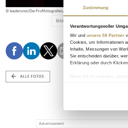
Zustimmung
© leadersnet/Die Profifotografen/G. Hartwich
Verantwortungsvoller Umgan
Wir und
unsere 58 Partner
v
Cookies, um Informationen a
Inhalte, Messungen von Werb
Sie entscheiden darüber, wer
Erklärung oder durch Klicken
Wenn Sie es erlauben, würde
ALLE FOTOS
Informationen über Ih
Ihr Gerät durch aktiv
Erfahren Sie mehr darüber, w
Einzelheiten
fest.
Wir verwenden Cookies, um I
Advertisement
und die Zugriffe auf unsere 