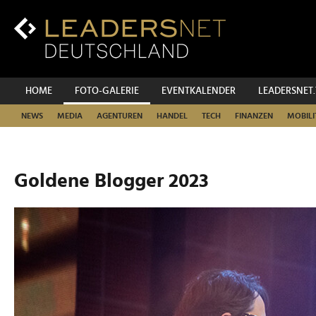
Zum
Inhalt
Zur
Fußzeilen-
Navigation
Zur
HOME
FOTO-GALERIE
EVENTKALENDER
LEADERSNET
Hauptnavigation
NEWS
MEDIA
AGENTUREN
HANDEL
TECH
FINANZEN
MOBILI
Goldene Blogger 2023