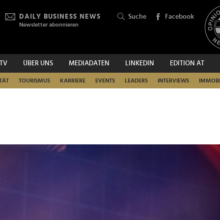
DAILY BUSINESS NEWS
Suche
Facebook
Newsletter abonnieren
.TV
ÜBER UNS
MEDIADATEN
LINKEDIN
EDITION AT
SUCHEN
TÄT
TOURISMUS
KARRIERE
EVENTS
LEADERS
INTERVIEWS
IMMOBI