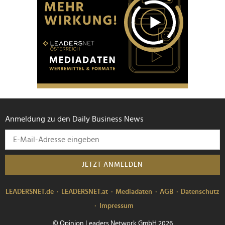
Anmeldung zu den Daily Business News
JETZT ANMELDEN
LEADERSNET.de
LEADERSNET.at
Mediadaten
AGB
Datenschutz
Impressum
© Opinion Leaders Network GmbH 2026