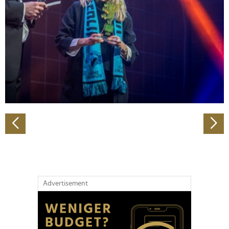
Wir verwenden Cookies, um Inhalte und Anzeigen zu
personalisieren, Funktionen für soziale Medien anbieten
zu können und die Zugriffe auf unsere Website zu
analysieren. Außerdem geben wir Informationen zu Ihrer
Verwendung unserer Website an unsere Partner für
soziale Medien, Werbung und Analysen weiter. Unsere
Partner führen diese Informationen möglicherweise mit
weiteren Daten zusammen, die Sie ihnen bereitgestellt
haben oder die sie im Rahmen Ihrer Nutzung der Dienste
gesammelt haben.
Advertisement