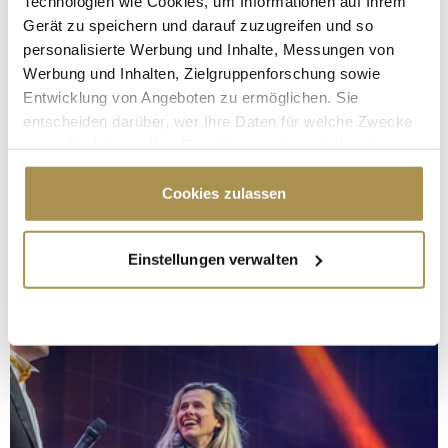
Technologien wie Cookies, um Informationen auf Ihrem
Gerät zu speichern und darauf zuzugreifen und so
personalisierte Werbung und Inhalte, Messungen von
Werbung und Inhalten, Zielgruppenforschung sowie
Entwicklung von Angeboten zu ermöglichen. Sie
entscheiden darüber, wer Ihre Daten für welche Zwecke
nutzt. Sie können Ihre Einwilligung jederzeit über die
Cookie-Erklärung oder durch Klicken auf das Privacy
Trigger Symbol ändern oder widerrufen
Cookies zulassen
Wenn Sie es erlauben, würden wir auch gerne:
Einstellungen verwalten
Informationen über Ihre geografische Lage
erfassen, welche bis auf einige Meter genau sein
können
Ihr Gerät durch aktives Scannen nach
bestimmten Merkmalen (Fingerprinting) identifizieren
Erfahren Sie mehr darüber, wie Ihre persönlichen Daten
verarbeitet werden, und legen Sie Ihre Präferenzen im
Abschnitt Einzelheiten
fest.