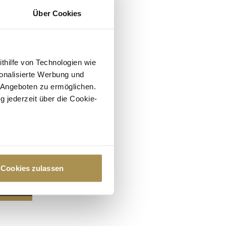
Über Cookies
ithilfe von Technologien wie
onalisierte Werbung und
 Angeboten zu ermöglichen.
g jederzeit über die Cookie-
au sein können
zieren
Cookies zulassen
hre Präferenzen im
Abschnitt
 Medien anbieten zu können
hrer Verwendung unserer