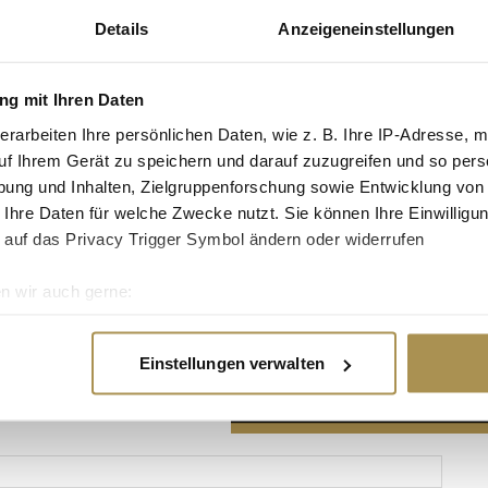
Details
Anzeigeneinstellungen
g mit Ihren Daten
erarbeiten Ihre persönlichen Daten, wie z. B. Ihre IP-Adresse, m
Advertisement
uf Ihrem Gerät zu speichern und darauf zuzugreifen und so pers
ung und Inhalten, Zielgruppenforschung sowie Entwicklung von
 Ihre Daten für welche Zwecke nutzt. Sie können Ihre Einwilligun
 auf das Privacy Trigger Symbol ändern oder widerrufen
n wir auch gerne:
re geografische Lage erfassen, welche bis auf einige Meter gen
es Scannen nach bestimmten Merkmalen (Fingerprinting) identifi
Einstellungen verwalten
ie Ihre persönlichen Daten verarbeitet werden, und legen Sie I
nhalte und Anzeigen zu personalisieren, Funktionen für soziale
Website zu analysieren. Außerdem geben wir Informationen zu I