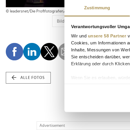
Zustimmung
© leadersnet/Die Profifotografen/G. Hartwich
Verantwortungsvoller Umgan
Wir und
unsere 58 Partner
v
Cookies, um Informationen a
Inhalte, Messungen von Werb
Sie entscheiden darüber, wer
Erklärung oder durch Klicken
Wenn Sie es erlauben, würde
ALLE FOTOS
Informationen über Ih
Ihr Gerät durch aktiv
Erfahren Sie mehr darüber, w
Einzelheiten
fest.
Wir verwenden Cookies, um I
Advertisement
und die Zugriffe auf unsere 