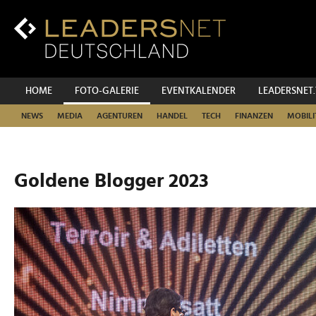
Zum
Inhalt
Zur
Fußzeilen-
Navigation
Zur
HOME
FOTO-GALERIE
EVENTKALENDER
LEADERSNET
Hauptnavigation
NEWS
MEDIA
AGENTUREN
HANDEL
TECH
FINANZEN
MOBILI
Goldene Blogger 2023