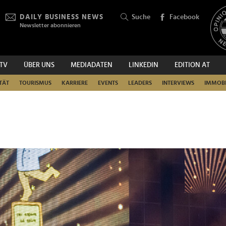
DAILY BUSINESS NEWS
Suche
Facebook
Newsletter abonnieren
.TV
ÜBER UNS
MEDIADATEN
LINKEDIN
EDITION AT
SUCHEN
TÄT
TOURISMUS
KARRIERE
EVENTS
LEADERS
INTERVIEWS
IMMOBI