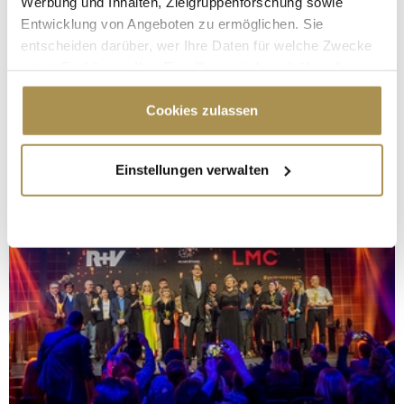
Werbung und Inhalten, Zielgruppenforschung sowie
Entwicklung von Angeboten zu ermöglichen. Sie
entscheiden darüber, wer Ihre Daten für welche Zwecke
nutzt. Sie können Ihre Einwilligung jederzeit über die
Cookie-Erklärung oder durch Klicken auf das Privacy
Trigger Symbol ändern oder widerrufen
Cookies zulassen
Wenn Sie es erlauben, würden wir auch gerne:
Einstellungen verwalten
Informationen über Ihre geografische Lage
erfassen, welche bis auf einige Meter genau sein
können
Ihr Gerät durch aktives Scannen nach
bestimmten Merkmalen (Fingerprinting) identifizieren
Erfahren Sie mehr darüber, wie Ihre persönlichen Daten
verarbeitet werden, und legen Sie Ihre Präferenzen im
Abschnitt Einzelheiten
fest.
Wir verwenden Cookies, um Inhalte und Anzeigen zu
personalisieren, Funktionen für soziale Medien anbieten