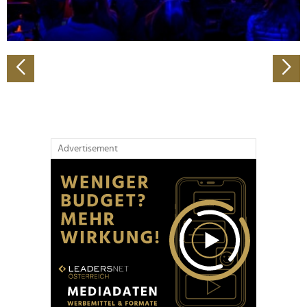
zu können und die Zugriffe auf unsere Website zu
analysieren. Außerdem geben wir Informationen zu Ihrer
Verwendung unserer Website an unsere Partner für
soziale Medien, Werbung und Analysen weiter. Unsere
Partner führen diese Informationen möglicherweise mit
weiteren Daten zusammen, die Sie ihnen bereitgestellt
haben oder die sie im Rahmen Ihrer Nutzung der Dienste
gesammelt haben.
Advertisement