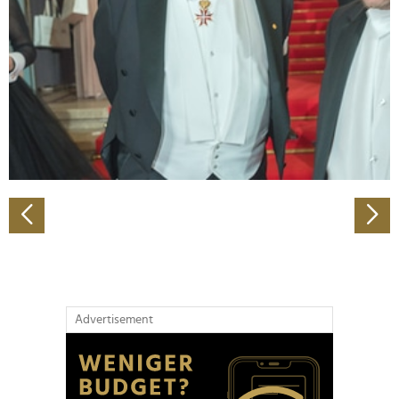
Wir verwenden Cookies, um Inhalte und Anzeigen zu
personalisieren, Funktionen für soziale Medien anbieten
zu können und die Zugriffe auf unsere Website zu
analysieren. Außerdem geben wir Informationen zu Ihrer
Verwendung unserer Website an unsere Partner für
soziale Medien, Werbung und Analysen weiter. Unsere
Partner führen diese Informationen möglicherweise mit
weiteren Daten zusammen, die Sie ihnen bereitgestellt
haben oder die sie im Rahmen Ihrer Nutzung der Dienste
gesammelt haben.
Advertisement