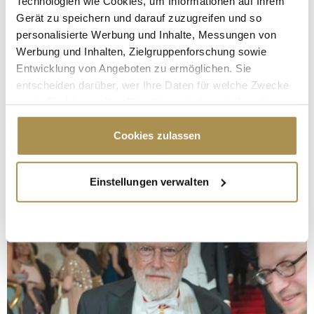
Technologien wie Cookies, um Informationen auf Ihrem
Gerät zu speichern und darauf zuzugreifen und so
personalisierte Werbung und Inhalte, Messungen von
Werbung und Inhalten, Zielgruppenforschung sowie
Entwicklung von Angeboten zu ermöglichen. Sie
entscheiden darüber, wer Ihre Daten für welche Zwecke
nutzt. Sie können Ihre Einwilligung jederzeit über die
Cookie-Erklärung oder durch Klicken auf das Privacy
Trigger Symbol ändern oder widerrufen
Cookies zulassen
Wenn Sie es erlauben, würden wir auch gerne:
Einstellungen verwalten
Informationen über Ihre geografische Lage
erfassen, welche bis auf einige Meter genau sein
können
Ihr Gerät durch aktives Scannen nach
bestimmten Merkmalen (Fingerprinting) identifizieren
Erfahren Sie mehr darüber, wie Ihre persönlichen Daten
verarbeitet werden, und legen Sie Ihre Präferenzen im
Abschnitt Einzelheiten
fest.