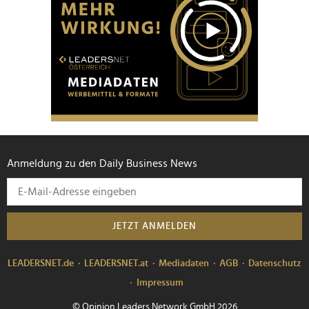
Anmeldung zu den Daily Business News
JETZT ANMELDEN
LEADERSNET.de
LEADERSNET.at
Mediadaten
AGB
Datenschutz
Impressum
© Opinion Leaders Network GmbH 2026