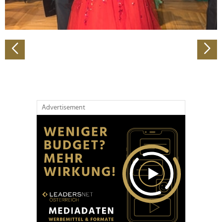
zu können und die Zugriffe auf unsere Website zu
analysieren. Außerdem geben wir Informationen zu Ihrer
Verwendung unserer Website an unsere Partner für
soziale Medien, Werbung und Analysen weiter. Unsere
Partner führen diese Informationen möglicherweise mit
weiteren Daten zusammen, die Sie ihnen bereitgestellt
haben oder die sie im Rahmen Ihrer Nutzung der Dienste
gesammelt haben.
Advertisement