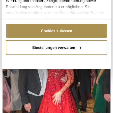
Werbung und Inhalten, Zielgruppenforschung sowie
Entwicklung von Angeboten zu ermöglichen. Sie
entscheiden darüber, wer Ihre Daten für welche Zwecke
nutzt. Sie können Ihre Einwilligung jederzeit über die
Cookie-Erklärung oder durch Klicken auf das Privacy
Trigger Symbol ändern oder widerrufen
Cookies zulassen
Wenn Sie es erlauben, würden wir auch gerne:
Einstellungen verwalten
Informationen über Ihre geografische Lage
erfassen, welche bis auf einige Meter genau sein
können
Ihr Gerät durch aktives Scannen nach
bestimmten Merkmalen (Fingerprinting) identifizieren
Erfahren Sie mehr darüber, wie Ihre persönlichen Daten
verarbeitet werden, und legen Sie Ihre Präferenzen im
Abschnitt Einzelheiten
fest.
Wir verwenden Cookies, um Inhalte und Anzeigen zu
personalisieren, Funktionen für soziale Medien anbieten