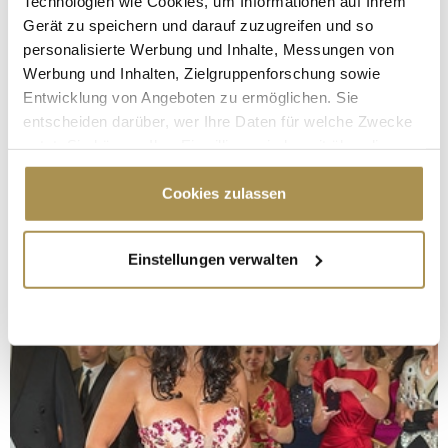
Technologien wie Cookies, um Informationen auf Ihrem
Gerät zu speichern und darauf zuzugreifen und so
personalisierte Werbung und Inhalte, Messungen von
Werbung und Inhalten, Zielgruppenforschung sowie
Entwicklung von Angeboten zu ermöglichen. Sie
entscheiden darüber, wer Ihre Daten für welche Zwecke
nutzt. Sie können Ihre Einwilligung jederzeit über die
Cookie-Erklärung oder durch Klicken auf das Privacy
Trigger Symbol ändern oder widerrufen
Cookies zulassen
Wenn Sie es erlauben, würden wir auch gerne:
Einstellungen verwalten
Informationen über Ihre geografische Lage
erfassen, welche bis auf einige Meter genau sein
können
Ihr Gerät durch aktives Scannen nach
bestimmten Merkmalen (Fingerprinting) identifizieren
Erfahren Sie mehr darüber, wie Ihre persönlichen Daten
verarbeitet werden, und legen Sie Ihre Präferenzen im
Abschnitt Einzelheiten
fest.