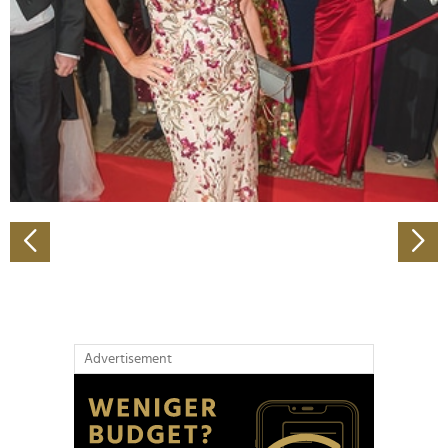
Wir verwenden Cookies, um Inhalte und Anzeigen zu
personalisieren, Funktionen für soziale Medien anbieten
zu können und die Zugriffe auf unsere Website zu
analysieren. Außerdem geben wir Informationen zu Ihrer
Verwendung unserer Website an unsere Partner für
soziale Medien, Werbung und Analysen weiter. Unsere
Partner führen diese Informationen möglicherweise mit
weiteren Daten zusammen, die Sie ihnen bereitgestellt
haben oder die sie im Rahmen Ihrer Nutzung der Dienste
gesammelt haben.
Advertisement