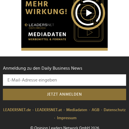
Anmeldung zu den Daily Business News
JETZT ANMELDEN
LEADERSNET.de
LEADERSNET.at
Mediadaten
AGB
Datenschutz
Impressum
© Opinion Leaders Network GmbH 2026