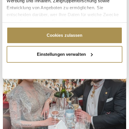
Werbung und Inhalten, Zielgruppenforschung sowie
Entwicklung von Angeboten zu ermöglichen. Sie
entscheiden darüber, wer Ihre Daten für welche Zwecke
nutzt. Sie können Ihre Einwilligung jederzeit über die
Cookie-Erklärung oder durch Klicken auf das Privacy
Trigger Symbol ändern oder widerrufen
Cookies zulassen
Wenn Sie es erlauben, würden wir auch gerne:
Einstellungen verwalten
Informationen über Ihre geografische Lage
erfassen, welche bis auf einige Meter genau sein
können
Ihr Gerät durch aktives Scannen nach
bestimmten Merkmalen (Fingerprinting) identifizieren
Erfahren Sie mehr darüber, wie Ihre persönlichen Daten
verarbeitet werden, und legen Sie Ihre Präferenzen im
Abschnitt Einzelheiten
fest.
Wir verwenden Cookies, um Inhalte und Anzeigen zu
personalisieren, Funktionen für soziale Medien anbieten