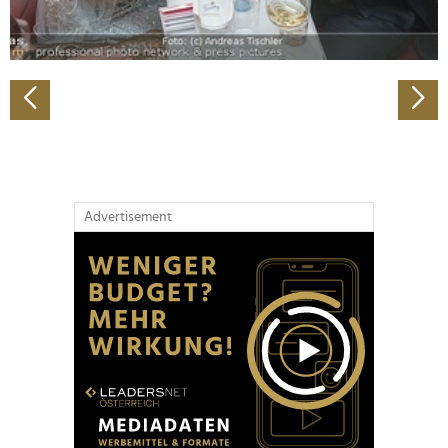
zu können und die Zugriffe auf unsere Website zu
analysieren. Außerdem geben wir Informationen zu Ihrer
Verwendung unserer Website an unsere Partner für
soziale Medien, Werbung und Analysen weiter. Unsere
Partner führen diese Informationen möglicherweise mit
weiteren Daten zusammen, die Sie ihnen bereitgestellt
haben oder die sie im Rahmen Ihrer Nutzung der Dienste
gesammelt haben.
Advertisement