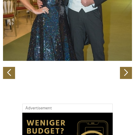
Wir verwenden Cookies, um Inhalte und Anzeigen zu
personalisieren, Funktionen für soziale Medien anbieten
zu können und die Zugriffe auf unsere Website zu
analysieren. Außerdem geben wir Informationen zu Ihrer
Verwendung unserer Website an unsere Partner für
soziale Medien, Werbung und Analysen weiter. Unsere
Partner führen diese Informationen möglicherweise mit
weiteren Daten zusammen, die Sie ihnen bereitgestellt
haben oder die sie im Rahmen Ihrer Nutzung der Dienste
gesammelt haben.
Advertisement