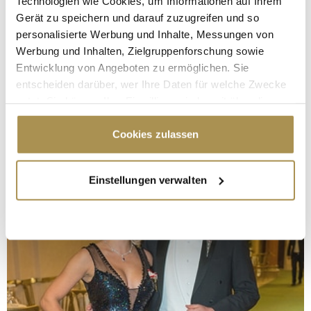
Technologien wie Cookies, um Informationen auf Ihrem
Gerät zu speichern und darauf zuzugreifen und so
personalisierte Werbung und Inhalte, Messungen von
Werbung und Inhalten, Zielgruppenforschung sowie
Entwicklung von Angeboten zu ermöglichen. Sie
entscheiden darüber, wer Ihre Daten für welche Zwecke
nutzt. Sie können Ihre Einwilligung jederzeit über die
Cookie-Erklärung oder durch Klicken auf das Privacy
Trigger Symbol ändern oder widerrufen
Cookies zulassen
Wenn Sie es erlauben, würden wir auch gerne:
Einstellungen verwalten
Informationen über Ihre geografische Lage
erfassen, welche bis auf einige Meter genau sein
können
Ihr Gerät durch aktives Scannen nach
bestimmten Merkmalen (Fingerprinting) identifizieren
Erfahren Sie mehr darüber, wie Ihre persönlichen Daten
verarbeitet werden, und legen Sie Ihre Präferenzen im
Abschnitt Einzelheiten
fest.