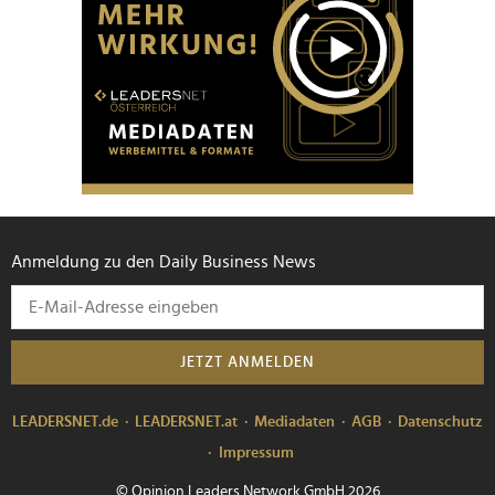
Anmeldung zu den Daily Business News
JETZT ANMELDEN
LEADERSNET.de
LEADERSNET.at
Mediadaten
AGB
Datenschutz
Impressum
© Opinion Leaders Network GmbH 2026