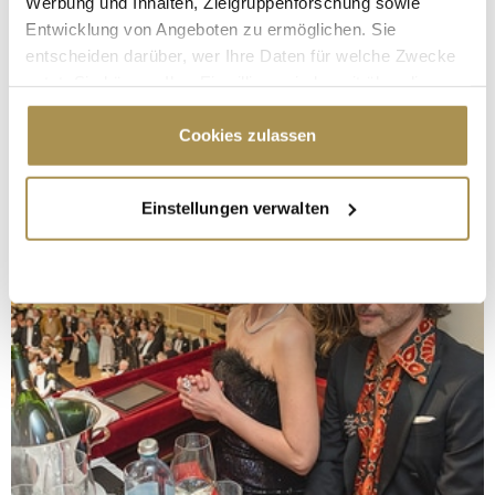
Werbung und Inhalten, Zielgruppenforschung sowie
Entwicklung von Angeboten zu ermöglichen. Sie
entscheiden darüber, wer Ihre Daten für welche Zwecke
nutzt. Sie können Ihre Einwilligung jederzeit über die
Cookie-Erklärung oder durch Klicken auf das Privacy
Trigger Symbol ändern oder widerrufen
Cookies zulassen
Wenn Sie es erlauben, würden wir auch gerne:
Einstellungen verwalten
Informationen über Ihre geografische Lage
erfassen, welche bis auf einige Meter genau sein
können
Ihr Gerät durch aktives Scannen nach
bestimmten Merkmalen (Fingerprinting) identifizieren
Erfahren Sie mehr darüber, wie Ihre persönlichen Daten
verarbeitet werden, und legen Sie Ihre Präferenzen im
Abschnitt Einzelheiten
fest.
Wir verwenden Cookies, um Inhalte und Anzeigen zu
personalisieren, Funktionen für soziale Medien anbieten