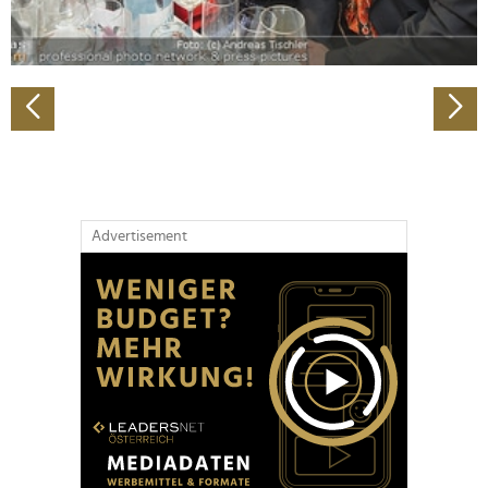
zu können und die Zugriffe auf unsere Website zu
analysieren. Außerdem geben wir Informationen zu Ihrer
Verwendung unserer Website an unsere Partner für
soziale Medien, Werbung und Analysen weiter. Unsere
Partner führen diese Informationen möglicherweise mit
weiteren Daten zusammen, die Sie ihnen bereitgestellt
haben oder die sie im Rahmen Ihrer Nutzung der Dienste
gesammelt haben.
Advertisement