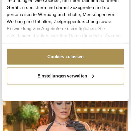
Technologien wie Cookies, um Informationen auf Ihrem
Gerät zu speichern und darauf zuzugreifen und so
personalisierte Werbung und Inhalte, Messungen von
Werbung und Inhalten, Zielgruppenforschung sowie
Entwicklung von Angeboten zu ermöglichen. Sie
entscheiden darüber, wer Ihre Daten für welche Zwecke
nutzt. Sie können Ihre Einwilligung jederzeit über die
Cookie-Erklärung oder durch Klicken auf das Privacy
Trigger Symbol ändern oder widerrufen
Cookies zulassen
Wenn Sie es erlauben, würden wir auch gerne:
Einstellungen verwalten
Informationen über Ihre geografische Lage
erfassen, welche bis auf einige Meter genau sein
können
Ihr Gerät durch aktives Scannen nach
bestimmten Merkmalen (Fingerprinting) identifizieren
Erfahren Sie mehr darüber, wie Ihre persönlichen Daten
verarbeitet werden, und legen Sie Ihre Präferenzen im
Abschnitt Einzelheiten
fest.