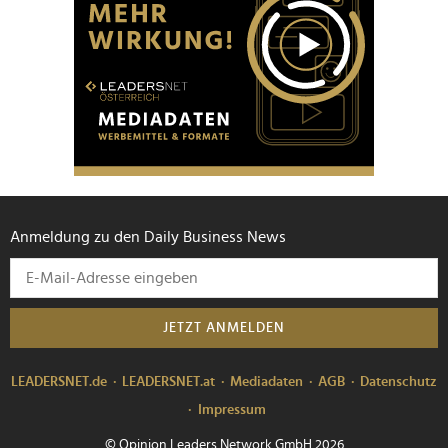
Anmeldung zu den Daily Business News
JETZT ANMELDEN
LEADERSNET.de
LEADERSNET.at
Mediadaten
AGB
Datenschutz
Impressum
© Opinion Leaders Network GmbH 2026