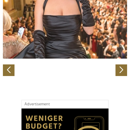
Wir verwenden Cookies, um Inhalte und Anzeigen zu
personalisieren, Funktionen für soziale Medien anbieten
zu können und die Zugriffe auf unsere Website zu
analysieren. Außerdem geben wir Informationen zu Ihrer
Verwendung unserer Website an unsere Partner für
soziale Medien, Werbung und Analysen weiter. Unsere
Partner führen diese Informationen möglicherweise mit
weiteren Daten zusammen, die Sie ihnen bereitgestellt
haben oder die sie im Rahmen Ihrer Nutzung der Dienste
gesammelt haben.
Advertisement