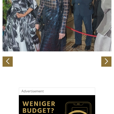
Wir verwenden Cookies, um Inhalte und Anzeigen zu
personalisieren, Funktionen für soziale Medien anbieten
zu können und die Zugriffe auf unsere Website zu
analysieren. Außerdem geben wir Informationen zu Ihrer
Verwendung unserer Website an unsere Partner für
soziale Medien, Werbung und Analysen weiter. Unsere
Partner führen diese Informationen möglicherweise mit
weiteren Daten zusammen, die Sie ihnen bereitgestellt
haben oder die sie im Rahmen Ihrer Nutzung der Dienste
gesammelt haben.
Advertisement