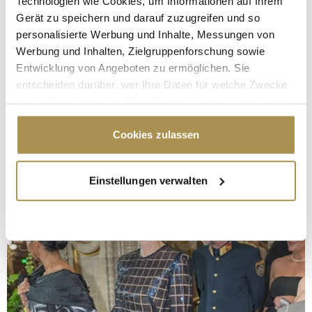
Technologien wie Cookies, um Informationen auf Ihrem
Gerät zu speichern und darauf zuzugreifen und so
personalisierte Werbung und Inhalte, Messungen von
Werbung und Inhalten, Zielgruppenforschung sowie
Entwicklung von Angeboten zu ermöglichen. Sie
entscheiden darüber, wer Ihre Daten für welche Zwecke
nutzt. Sie können Ihre Einwilligung jederzeit über die
Cookie-Erklärung oder durch Klicken auf das Privacy
Trigger Symbol ändern oder widerrufen
Cookies zulassen
Wenn Sie es erlauben, würden wir auch gerne:
Einstellungen verwalten
Informationen über Ihre geografische Lage
erfassen, welche bis auf einige Meter genau sein
können
Ihr Gerät durch aktives Scannen nach
bestimmten Merkmalen (Fingerprinting) identifizieren
Erfahren Sie mehr darüber, wie Ihre persönlichen Daten
verarbeitet werden, und legen Sie Ihre Präferenzen im
Abschnitt Einzelheiten
fest.