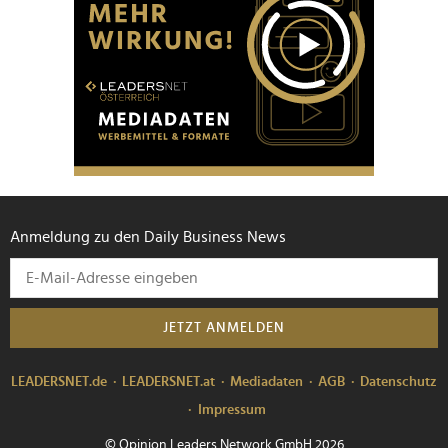
Anmeldung zu den Daily Business News
JETZT ANMELDEN
LEADERSNET.de
LEADERSNET.at
Mediadaten
AGB
Datenschutz
Impressum
© Opinion Leaders Network GmbH 2026