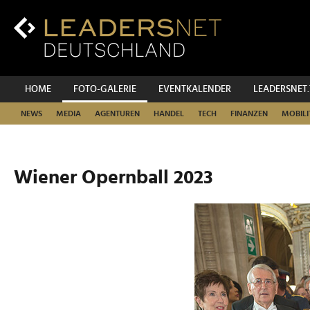
Zum
Inhalt
Zur
Fußzeilen-
Navigation
Zur
HOME
FOTO-GALERIE
EVENTKALENDER
LEADERSNET
Hauptnavigation
NEWS
MEDIA
AGENTUREN
HANDEL
TECH
FINANZEN
MOBILI
Wiener Opernball 2023