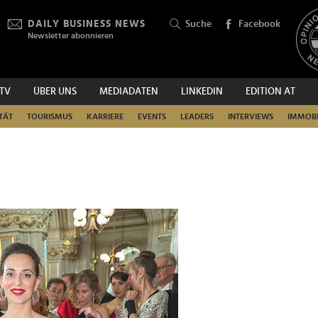
DAILY BUSINESS NEWS
Suche
Facebook
Newsletter abonnieren
.TV
ÜBER UNS
MEDIADATEN
LINKEDIN
EDITION AT
SUCHEN
TÄT
TOURISMUS
KARRIERE
EVENTS
LEADERS
INTERVIEWS
IMMOBI