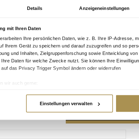
Details
Anzeigeneinstellungen
g mit Ihren Daten
erarbeiten Ihre persönlichen Daten, wie z. B. Ihre IP-Adresse, m
Advertisement
uf Ihrem Gerät zu speichern und darauf zuzugreifen und so pers
ung und Inhalten, Zielgruppenforschung sowie Entwicklung von
 Ihre Daten für welche Zwecke nutzt. Sie können Ihre Einwilligun
 auf das Privacy Trigger Symbol ändern oder widerrufen
n wir auch gerne:
re geografische Lage erfassen, welche bis auf einige Meter gen
es Scannen nach bestimmten Merkmalen (Fingerprinting) identifi
Einstellungen verwalten
ie Ihre persönlichen Daten verarbeitet werden, und legen Sie I
nhalte und Anzeigen zu personalisieren, Funktionen für soziale
Website zu analysieren. Außerdem geben wir Informationen zu I