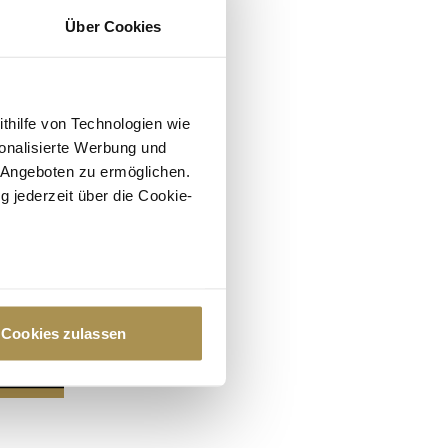
Über Cookies
ithilfe von Technologien wie
onalisierte Werbung und
 Angeboten zu ermöglichen.
g jederzeit über die Cookie-
au sein können
zieren
Cookies zulassen
hre Präferenzen im
Abschnitt
 Medien anbieten zu können
hrer Verwendung unserer