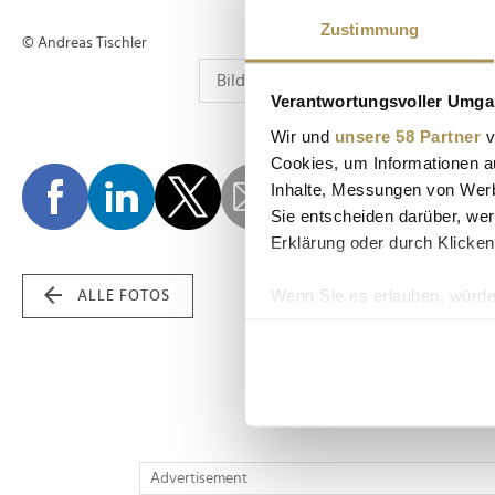
Zustimmung
© Andreas Tischler
Verantwortungsvoller Umgan
Wir und
unsere 58 Partner
v
Cookies, um Informationen a
Inhalte, Messungen von Werb
Sie entscheiden darüber, wer
Erklärung oder durch Klicken
Wenn Sie es erlauben, würde
ALLE FOTOS
Informationen über Ih
Ihr Gerät durch aktiv
Erfahren Sie mehr darüber, w
Einzelheiten
fest.
Wir verwenden Cookies, um I
Advertisement
und die Zugriffe auf unsere 