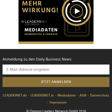
Anmeldung zu den Daily Business News
JETZT ANMELDEN
LEADERSNET.de
LEADERSNET.at
Mediadaten
AGB
Datenschutz
Impressum
© Opinion Leaders Network GmbH 2026