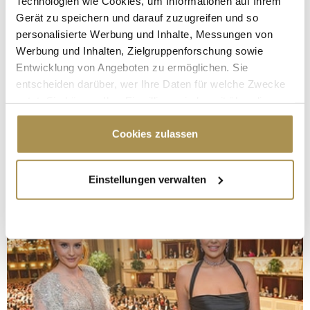
Technologien wie Cookies, um Informationen auf Ihrem
Gerät zu speichern und darauf zuzugreifen und so
personalisierte Werbung und Inhalte, Messungen von
Werbung und Inhalten, Zielgruppenforschung sowie
Entwicklung von Angeboten zu ermöglichen. Sie
entscheiden darüber, wer Ihre Daten für welche Zwecke
nutzt. Sie können Ihre Einwilligung jederzeit über die
Cookie-Erklärung oder durch Klicken auf das Privacy
Trigger Symbol ändern oder widerrufen
Cookies zulassen
Wenn Sie es erlauben, würden wir auch gerne:
Einstellungen verwalten
Informationen über Ihre geografische Lage
erfassen, welche bis auf einige Meter genau sein
können
Ihr Gerät durch aktives Scannen nach
bestimmten Merkmalen (Fingerprinting) identifizieren
Erfahren Sie mehr darüber, wie Ihre persönlichen Daten
verarbeitet werden, und legen Sie Ihre Präferenzen im
Abschnitt Einzelheiten
fest.