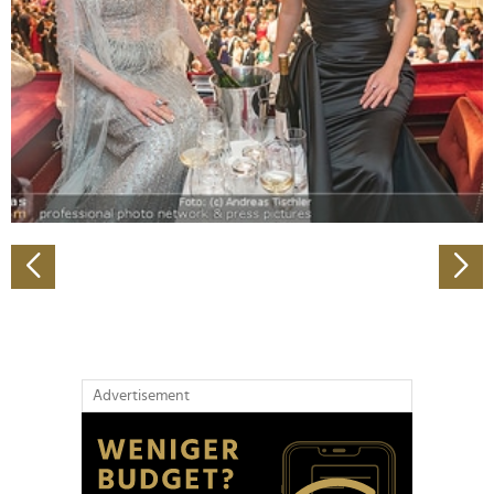
Wir verwenden Cookies, um Inhalte und Anzeigen zu
personalisieren, Funktionen für soziale Medien anbieten
zu können und die Zugriffe auf unsere Website zu
analysieren. Außerdem geben wir Informationen zu Ihrer
Verwendung unserer Website an unsere Partner für
soziale Medien, Werbung und Analysen weiter. Unsere
Partner führen diese Informationen möglicherweise mit
weiteren Daten zusammen, die Sie ihnen bereitgestellt
haben oder die sie im Rahmen Ihrer Nutzung der Dienste
gesammelt haben.
Advertisement