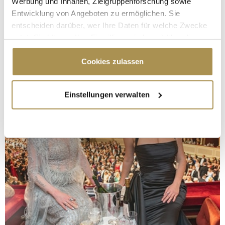
Werbung und Inhalten, Zielgruppenforschung sowie
Entwicklung von Angeboten zu ermöglichen. Sie
entscheiden darüber, wer Ihre Daten für welche Zwecke
nutzt. Sie können Ihre Einwilligung jederzeit über die
Cookie-Erklärung oder durch Klicken auf das Privacy
Trigger Symbol ändern oder widerrufen
Cookies zulassen
Wenn Sie es erlauben, würden wir auch gerne:
Einstellungen verwalten
Informationen über Ihre geografische Lage
erfassen, welche bis auf einige Meter genau sein
können
Ihr Gerät durch aktives Scannen nach
bestimmten Merkmalen (Fingerprinting) identifizieren
Erfahren Sie mehr darüber, wie Ihre persönlichen Daten
verarbeitet werden, und legen Sie Ihre Präferenzen im
Abschnitt Einzelheiten
fest.
Wir verwenden Cookies, um Inhalte und Anzeigen zu
personalisieren, Funktionen für soziale Medien anbieten