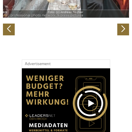
zu können und die Zugriffe auf unsere Website zu
analysieren. Außerdem geben wir Informationen zu Ihrer
Verwendung unserer Website an unsere Partner für
soziale Medien, Werbung und Analysen weiter. Unsere
Partner führen diese Informationen möglicherweise mit
weiteren Daten zusammen, die Sie ihnen bereitgestellt
haben oder die sie im Rahmen Ihrer Nutzung der Dienste
gesammelt haben.
Advertisement