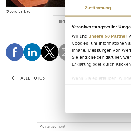
Zustimmung
© Jörg Sarbach
Verantwortungsvoller Umgan
Wir und
unsere 58 Partner
v
Cookies, um Informationen a
Inhalte, Messungen von Werb
Sie entscheiden darüber, wer
Erklärung oder durch Klicken
Wenn Sie es erlauben, würde
ALLE FOTOS
Informationen über Ih
Ihr Gerät durch aktiv
Erfahren Sie mehr darüber, w
Einzelheiten
fest.
Wir verwenden Cookies, um I
Advertisement
und die Zugriffe auf unsere 