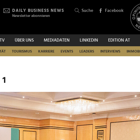
DAILY BUSINESS NEWS
Suche
Facebook
Newsletter abonnieren
.TV
ÜBER UNS
MEDIADATEN
LINKEDIN
EDITION AT
SUCHEN
TÄT
TOURISMUS
KARRIERE
EVENTS
LEADERS
INTERVIEWS
IMMOBI
 1