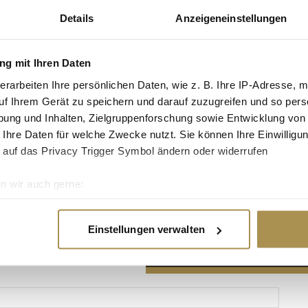
Details
Anzeigeneinstellungen
g mit Ihren Daten
erarbeiten Ihre persönlichen Daten, wie z. B. Ihre IP-Adresse, m
Advertisement
uf Ihrem Gerät zu speichern und darauf zuzugreifen und so pers
ung und Inhalten, Zielgruppenforschung sowie Entwicklung von
 Ihre Daten für welche Zwecke nutzt. Sie können Ihre Einwilligun
 auf das Privacy Trigger Symbol ändern oder widerrufen
n wir auch gerne:
re geografische Lage erfassen, welche bis auf einige Meter gen
es Scannen nach bestimmten Merkmalen (Fingerprinting) identifi
Einstellungen verwalten
ie Ihre persönlichen Daten verarbeitet werden, und legen Sie I
nhalte und Anzeigen zu personalisieren, Funktionen für soziale
Website zu analysieren. Außerdem geben wir Informationen zu I