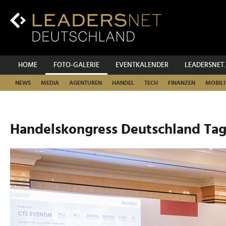
Zum
Inhalt
Zur
Fußzeilen-
Navigation
Zur
HOME
FOTO-GALERIE
EVENTKALENDER
LEADERSNET
Hauptnavigation
NEWS
MEDIA
AGENTUREN
HANDEL
TECH
FINANZEN
MOBILI
Handelskongress Deutschland Tag