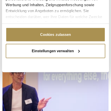
Werbung und Inhalten, Zielgruppenforschung sowie
Entwicklung von Angeboten zu ermöglichen. Sie
entscheiden darüber, wer Ihre Daten für welche Zwecke
nutzt. Sie können Ihre Einwilligung jederzeit über die
Cookie-Erklärung oder durch Klicken auf das Privacy
Trigger Symbol ändern oder widerrufen
Cookies zulassen
Wenn Sie es erlauben, würden wir auch gerne:
Einstellungen verwalten
Informationen über Ihre geografische Lage
erfassen, welche bis auf einige Meter genau sein
können
Ihr Gerät durch aktives Scannen nach
bestimmten Merkmalen (Fingerprinting) identifizieren
Erfahren Sie mehr darüber, wie Ihre persönlichen Daten
verarbeitet werden, und legen Sie Ihre Präferenzen im
Abschnitt Einzelheiten
fest.
Wir verwenden Cookies, um Inhalte und Anzeigen zu