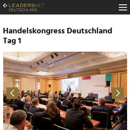
Zum
Inhalt
Zur
Fußzeilen-
Navigation
Handelskongress Deutschland
Zur
Tag 1
Hauptnavigation