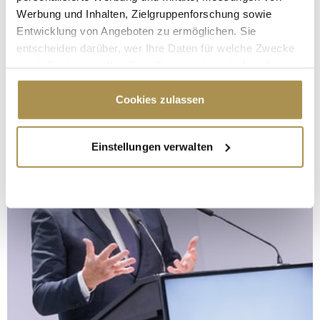
Werbung und Inhalten, Zielgruppenforschung sowie
Entwicklung von Angeboten zu ermöglichen. Sie
entscheiden darüber, wer Ihre Daten für welche Zwecke
nutzt. Sie können Ihre Einwilligung jederzeit über die
Cookie-Erklärung oder durch Klicken auf das Privacy
Trigger Symbol ändern oder widerrufen
Cookies zulassen
Wenn Sie es erlauben, würden wir auch gerne:
Einstellungen verwalten
Informationen über Ihre geografische Lage
erfassen, welche bis auf einige Meter genau sein
können
Ihr Gerät durch aktives Scannen nach
bestimmten Merkmalen (Fingerprinting) identifizieren
Erfahren Sie mehr darüber, wie Ihre persönlichen Daten
verarbeitet werden, und legen Sie Ihre Präferenzen im
Abschnitt Einzelheiten
fest.
Wir verwenden Cookies, um Inhalte und Anzeigen zu