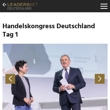
Zum
Inhalt
Zur
Fußzeilen-
Navigation
Handelskongress Deutschland
Zur
Tag 1
Hauptnavigation