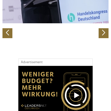
personalisieren, Funktionen für soziale Medien anbieten
zu können und die Zugriffe auf unsere Website zu
analysieren. Außerdem geben wir Informationen zu Ihrer
Verwendung unserer Website an unsere Partner für
soziale Medien, Werbung und Analysen weiter. Unsere
Partner führen diese Informationen möglicherweise mit
weiteren Daten zusammen, die Sie ihnen bereitgestellt
haben oder die sie im Rahmen Ihrer Nutzung der Dienste
gesammelt haben.
Advertisement