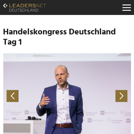
Zum
Inhalt
Zur
Fußzeilen-
Navigation
Handelskongress Deutschland
Zur
Tag 1
Hauptnavigation