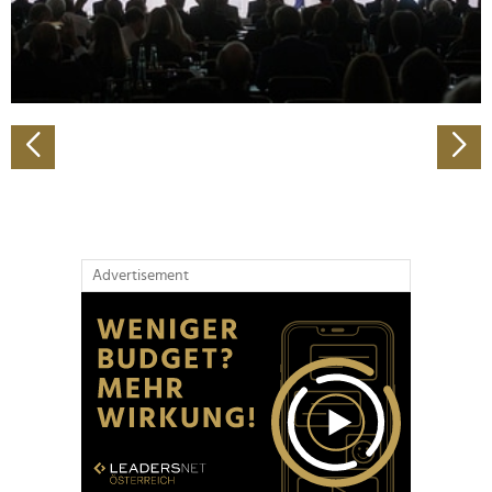
personalisieren, Funktionen für soziale Medien anbieten
zu können und die Zugriffe auf unsere Website zu
analysieren. Außerdem geben wir Informationen zu Ihrer
Verwendung unserer Website an unsere Partner für
soziale Medien, Werbung und Analysen weiter. Unsere
Partner führen diese Informationen möglicherweise mit
weiteren Daten zusammen, die Sie ihnen bereitgestellt
haben oder die sie im Rahmen Ihrer Nutzung der Dienste
gesammelt haben.
Advertisement