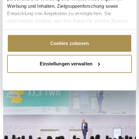
Werbung und Inhalten, Zielgruppenforschung sowie
Entwicklung von Angeboten zu ermöglichen. Sie
entscheiden darüber, wer Ihre Daten für welche Zwecke
nutzt. Sie können Ihre Einwilligung jederzeit über die
Cookie-Erklärung oder durch Klicken auf das Privacy
Trigger Symbol ändern oder widerrufen
Cookies zulassen
Wenn Sie es erlauben, würden wir auch gerne:
Einstellungen verwalten
Informationen über Ihre geografische Lage
erfassen, welche bis auf einige Meter genau sein
können
Ihr Gerät durch aktives Scannen nach
bestimmten Merkmalen (Fingerprinting) identifizieren
Erfahren Sie mehr darüber, wie Ihre persönlichen Daten
verarbeitet werden, und legen Sie Ihre Präferenzen im
Abschnitt Einzelheiten
fest.
Wir verwenden Cookies, um Inhalte und Anzeigen zu