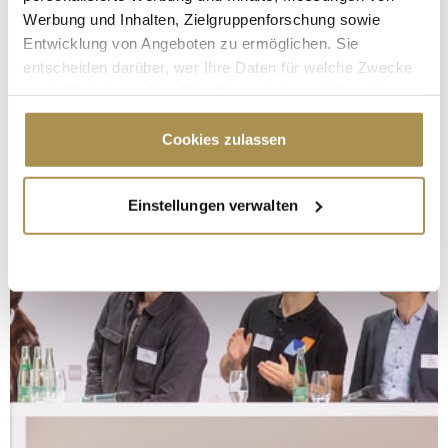
Werbung und Inhalten, Zielgruppenforschung sowie
Entwicklung von Angeboten zu ermöglichen. Sie
entscheiden darüber, wer Ihre Daten für welche Zwecke
nutzt. Sie können Ihre Einwilligung jederzeit über die
Cookie-Erklärung oder durch Klicken auf das Privacy
Trigger Symbol ändern oder widerrufen
Cookies zulassen
Wenn Sie es erlauben, würden wir auch gerne:
Einstellungen verwalten
Informationen über Ihre geografische Lage
erfassen, welche bis auf einige Meter genau sein
können
Ihr Gerät durch aktives Scannen nach
bestimmten Merkmalen (Fingerprinting) identifizieren
Erfahren Sie mehr darüber, wie Ihre persönlichen Daten
verarbeitet werden, und legen Sie Ihre Präferenzen im
Abschnitt Einzelheiten
fest.
Wir verwenden Cookies, um Inhalte und Anzeigen zu