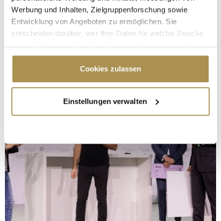
Werbung und Inhalten, Zielgruppenforschung sowie
Entwicklung von Angeboten zu ermöglichen. Sie
entscheiden darüber, wer Ihre Daten für welche Zwecke
nutzt. Sie können Ihre Einwilligung jederzeit über die
Cookie-Erklärung oder durch Klicken auf das Privacy
Trigger Symbol ändern oder widerrufen
Cookies zulassen
Wenn Sie es erlauben, würden wir auch gerne:
Einstellungen verwalten
Informationen über Ihre geografische Lage
erfassen, welche bis auf einige Meter genau sein
können
Ihr Gerät durch aktives Scannen nach
bestimmten Merkmalen (Fingerprinting) identifizieren
Erfahren Sie mehr darüber, wie Ihre persönlichen Daten
verarbeitet werden, und legen Sie Ihre Präferenzen im
Abschnitt Einzelheiten
fest.
Wir verwenden Cookies, um Inhalte und Anzeigen zu