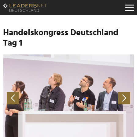
Zum
Inhalt
Zur
Fußzeilen-
Navigation
Handelskongress Deutschland
Zur
Tag 1
Hauptnavigation