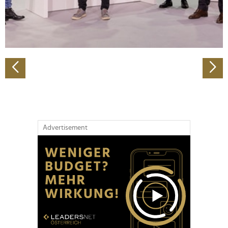
personalisieren, Funktionen für soziale Medien anbieten
zu können und die Zugriffe auf unsere Website zu
analysieren. Außerdem geben wir Informationen zu Ihrer
Verwendung unserer Website an unsere Partner für
soziale Medien, Werbung und Analysen weiter. Unsere
Partner führen diese Informationen möglicherweise mit
weiteren Daten zusammen, die Sie ihnen bereitgestellt
haben oder die sie im Rahmen Ihrer Nutzung der Dienste
gesammelt haben.
Advertisement