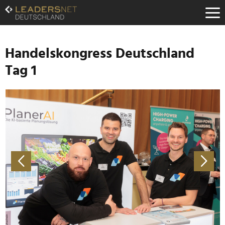
Zum
Inhalt
Zur
Fußzeilen-
Navigation
Handelskongress Deutschland
Zur
Tag 1
Hauptnavigation