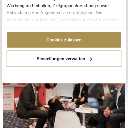
Werbung und Inhalten, Zielgruppenforschung sowie
Entwicklung von Angeboten zu ermöglichen. Sie
entscheiden darüber, wer Ihre Daten für welche Zwecke
nutzt. Sie können Ihre Einwilligung jederzeit über die
Cookie-Erklärung oder durch Klicken auf das Privacy
Trigger Symbol ändern oder widerrufen
Cookies zulassen
Wenn Sie es erlauben, würden wir auch gerne:
Einstellungen verwalten
Informationen über Ihre geografische Lage
erfassen, welche bis auf einige Meter genau sein
können
Ihr Gerät durch aktives Scannen nach
bestimmten Merkmalen (Fingerprinting) identifizieren
Erfahren Sie mehr darüber, wie Ihre persönlichen Daten
verarbeitet werden, und legen Sie Ihre Präferenzen im
Abschnitt Einzelheiten
fest.
Wir verwenden Cookies, um Inhalte und Anzeigen zu