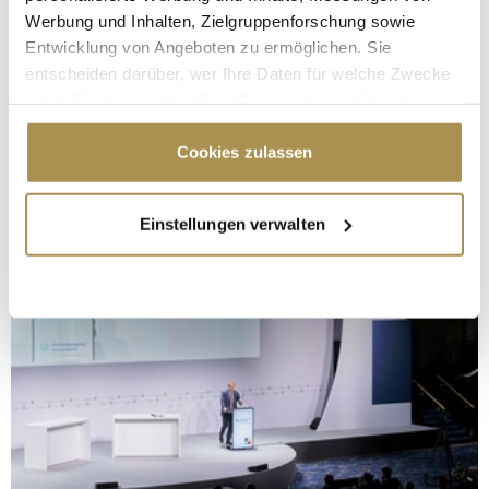
Werbung und Inhalten, Zielgruppenforschung sowie
Entwicklung von Angeboten zu ermöglichen. Sie
entscheiden darüber, wer Ihre Daten für welche Zwecke
nutzt. Sie können Ihre Einwilligung jederzeit über die
Cookie-Erklärung oder durch Klicken auf das Privacy
Trigger Symbol ändern oder widerrufen
Cookies zulassen
Wenn Sie es erlauben, würden wir auch gerne:
Einstellungen verwalten
Informationen über Ihre geografische Lage
erfassen, welche bis auf einige Meter genau sein
können
Ihr Gerät durch aktives Scannen nach
bestimmten Merkmalen (Fingerprinting) identifizieren
Erfahren Sie mehr darüber, wie Ihre persönlichen Daten
verarbeitet werden, und legen Sie Ihre Präferenzen im
Abschnitt Einzelheiten
fest.
Wir verwenden Cookies, um Inhalte und Anzeigen zu