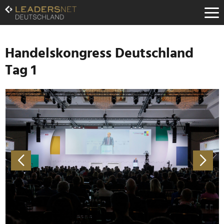
Zum
Inhalt
Zur
Fußzeilen-
Navigation
Handelskongress Deutschland
Zur
Tag 1
Hauptnavigation