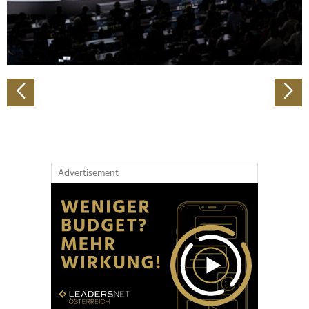
personalisieren, Funktionen für soziale Medien anbieten
zu können und die Zugriffe auf unsere Website zu
analysieren. Außerdem geben wir Informationen zu Ihrer
Verwendung unserer Website an unsere Partner für
soziale Medien, Werbung und Analysen weiter. Unsere
Partner führen diese Informationen möglicherweise mit
weiteren Daten zusammen, die Sie ihnen bereitgestellt
haben oder die sie im Rahmen Ihrer Nutzung der Dienste
gesammelt haben.
Advertisement