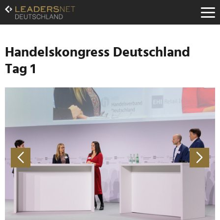
Zum
Inhalt
Zur
Fußzeilen-
Navigation
Handelskongress Deutschland
Zur
Tag 1
Hauptnavigation