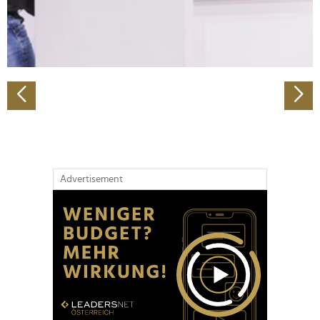
personalisieren, Funktionen für soziale Medien anbieten
zu können und die Zugriffe auf unsere Website zu
analysieren. Außerdem geben wir Informationen zu Ihrer
Verwendung unserer Website an unsere Partner für
soziale Medien, Werbung und Analysen weiter. Unsere
Partner führen diese Informationen möglicherweise mit
weiteren Daten zusammen, die Sie ihnen bereitgestellt
haben oder die sie im Rahmen Ihrer Nutzung der Dienste
gesammelt haben.
Advertisement