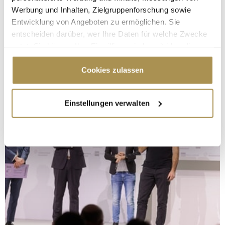
Werbung und Inhalten, Zielgruppenforschung sowie
Entwicklung von Angeboten zu ermöglichen. Sie
entscheiden darüber, wer Ihre Daten für welche Zwecke
nutzt. Sie können Ihre Einwilligung jederzeit über die
Cookie-Erklärung oder durch Klicken auf das Privacy
Trigger Symbol ändern oder widerrufen
Cookies zulassen
Wenn Sie es erlauben, würden wir auch gerne:
Einstellungen verwalten
Informationen über Ihre geografische Lage
erfassen, welche bis auf einige Meter genau sein
können
Ihr Gerät durch aktives Scannen nach
bestimmten Merkmalen (Fingerprinting) identifizieren
Erfahren Sie mehr darüber, wie Ihre persönlichen Daten
verarbeitet werden, und legen Sie Ihre Präferenzen im
Abschnitt Einzelheiten
fest.
Wir verwenden Cookies, um Inhalte und Anzeigen zu