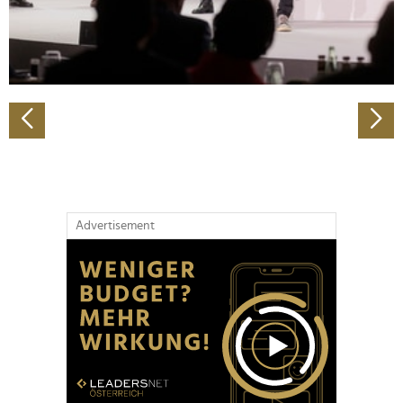
personalisieren, Funktionen für soziale Medien anbieten
zu können und die Zugriffe auf unsere Website zu
analysieren. Außerdem geben wir Informationen zu Ihrer
Verwendung unserer Website an unsere Partner für
soziale Medien, Werbung und Analysen weiter. Unsere
Partner führen diese Informationen möglicherweise mit
weiteren Daten zusammen, die Sie ihnen bereitgestellt
haben oder die sie im Rahmen Ihrer Nutzung der Dienste
gesammelt haben.
Advertisement