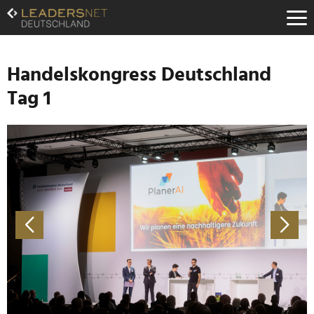
Zum
Inhalt
Zur
Fußzeilen-
Navigation
Handelskongress Deutschland
Zur
Tag 1
Hauptnavigation