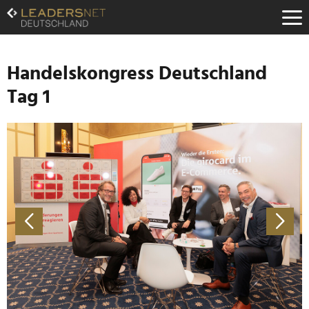
Zum
Inhalt
Zur
Fußzeilen-
Navigation
Handelskongress Deutschland
Zur
Tag 1
Hauptnavigation