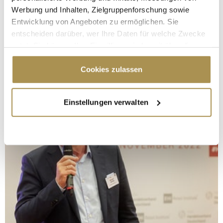
Werbung und Inhalten, Zielgruppenforschung sowie
Entwicklung von Angeboten zu ermöglichen. Sie
entscheiden darüber, wer Ihre Daten für welche Zwecke
nutzt. Sie können Ihre Einwilligung jederzeit über die
Cookie-Erklärung oder durch Klicken auf das Privacy
Trigger Symbol ändern oder widerrufen
Cookies zulassen
Wenn Sie es erlauben, würden wir auch gerne:
Einstellungen verwalten
Informationen über Ihre geografische Lage
erfassen, welche bis auf einige Meter genau sein
können
Ihr Gerät durch aktives Scannen nach
bestimmten Merkmalen (Fingerprinting) identifizieren
Erfahren Sie mehr darüber, wie Ihre persönlichen Daten
verarbeitet werden, und legen Sie Ihre Präferenzen im
Abschnitt Einzelheiten
fest.
Wir verwenden Cookies, um Inhalte und Anzeigen zu