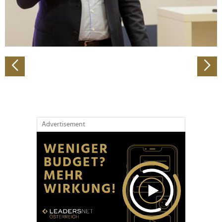
personalisieren, Funktionen für soziale Medien anbieten
zu können und die Zugriffe auf unsere Website zu
analysieren. Außerdem geben wir Informationen zu Ihrer
Verwendung unserer Website an unsere Partner für
soziale Medien, Werbung und Analysen weiter. Unsere
Partner führen diese Informationen möglicherweise mit
weiteren Daten zusammen, die Sie ihnen bereitgestellt
haben oder die sie im Rahmen Ihrer Nutzung der Dienste
gesammelt haben.
Advertisement