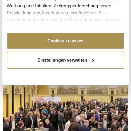
Werbung und Inhalten, Zielgruppenforschung sowie
Entwicklung von Angeboten zu ermöglichen. Sie
entscheiden darüber, wer Ihre Daten für welche Zwecke
nutzt. Sie können Ihre Einwilligung jederzeit über die
Cookie-Erklärung oder durch Klicken auf das Privacy
Trigger Symbol ändern oder widerrufen
Cookies zulassen
Wenn Sie es erlauben, würden wir auch gerne:
Einstellungen verwalten
Informationen über Ihre geografische Lage
erfassen, welche bis auf einige Meter genau sein
können
Ihr Gerät durch aktives Scannen nach
bestimmten Merkmalen (Fingerprinting) identifizieren
Erfahren Sie mehr darüber, wie Ihre persönlichen Daten
verarbeitet werden, und legen Sie Ihre Präferenzen im
Abschnitt Einzelheiten
fest.
Wir verwenden Cookies, um Inhalte und Anzeigen zu