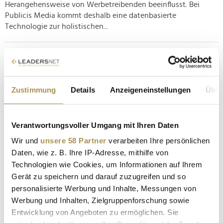
Herangehensweise von Werbetreibenden beeinflusst. Bei
Publicis Media kommt deshalb eine datenbasierte
Technologie zur holistischen...
Snow Card Tirol schürt die Ski-Vorfreude
NEWS
| 28.08.2025
Zustimmung
Details
Anzeigeneinstellungen
Über
Skifahrer und Snowboarder auf der ganzen Welt zählen die
Tage, ehe die Wintersaison in bewährten Hotspots endlich
angeläutet wird. Die Tiroler Skigebiete gehören auch in
Verantwortungsvoller Umgang mit Ihren Daten
diesem Jahr zu den gefragtesten Adressen – und mit der
Snow Card Tirol lassen sie sich nach Herzenslust erkunden.
Wir und
unsere 58 Partner
verarbeiten Ihre persönlichen
Die...
Daten, wie z. B. Ihre IP-Adresse, mithilfe von
Technologien wie Cookies, um Informationen auf Ihrem
Gerät zu speichern und darauf zuzugreifen und so
Wie können Marketer die FIFA Fußball-
personalisierte Werbung und Inhalte, Messungen von
Weltmeisterschaft 2026 für sich nutzen?
Werbung und Inhalten, Zielgruppenforschung sowie
NEWS
| 26.08.2025
Entwicklung von Angeboten zu ermöglichen. Sie