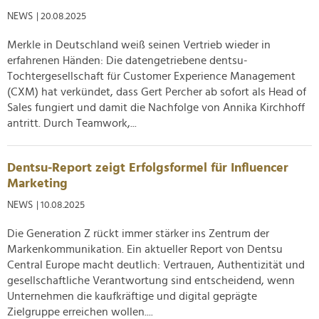
Verwendung unserer Website an unsere Partner für
NEWS
| 20.08.2025
soziale Medien, Werbung und Analysen weiter. Unsere
Merkle in Deutschland weiß seinen Vertrieb wieder in
Partner führen diese Informationen möglicherweise mit
erfahrenen Händen: Die datengetriebene dentsu-
weiteren Daten zusammen, die Sie ihnen bereitgestellt
Tochtergesellschaft für Customer Experience Management
haben oder die sie im Rahmen Ihrer Nutzung der Dienste
(CXM) hat verkündet, dass Gert Percher ab sofort als Head of
gesammelt haben.
Sales fungiert und damit die Nachfolge von Annika Kirchhoff
antritt. Durch Teamwork,...
Dentsu-Report zeigt Erfolgsformel für Influencer
Marketing
NEWS
| 10.08.2025
Die Generation Z rückt immer stärker ins Zentrum der
Markenkommunikation. Ein aktueller Report von Dentsu
Central Europe macht deutlich: Vertrauen, Authentizität und
gesellschaftliche Verantwortung sind entscheidend, wenn
Unternehmen die kaufkräftige und digital geprägte
Zielgruppe erreichen wollen....