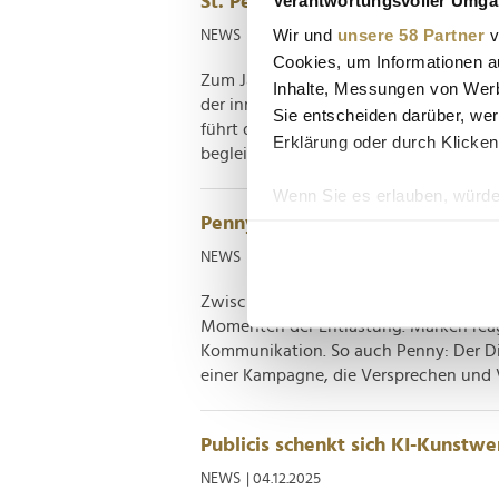
St. Peter-Ording macht "SPO-Mo
Wir und
unsere 58 Partner
v
NEWS
| 07.01.2026
Cookies, um Informationen a
Zum Jahresbeginn baut St. Peter-Ordi
Inhalte, Messungen von Werb
der innerdeutschen Reiseziele sichtba
Sie entscheiden darüber, wer
führt die Kampagne "Strand aufs Herz" 
Erklärung oder durch Klicken
begleitende Außenwerbung – und die d
Wenn Sie es erlauben, würde
Penny verbreitet "Echte Freude
Informationen über Ih
Ihr Gerät durch aktiv
NEWS
| 07.01.2026
Erfahren Sie mehr darüber, w
Zwischen den vielseitigen Krisenmeld
Einzelheiten
fest.
Momenten der Entlastung. Marken reag
Kommunikation. So auch Penny: Der Di
Wir verwenden Cookies, um I
einer Kampagne, die Versprechen und V
und die Zugriffe auf unsere 
Website an unsere Partner fü
möglicherweise mit weiteren
Publicis schenkt sich KI-Kunstw
der Dienste gesammelt habe
NEWS
| 04.12.2025