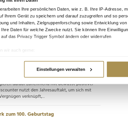
mente" schmackhaft
erarbeiten Ihre persönlichen Daten, wie z. B. Ihre IP-Adresse, m
uf Ihrem Gerät zu speichern und darauf zuzugreifen und so pers
ng auf bewährte Motive, um sich im Wettbewerb
ung und Inhalten, Zielgruppenforschung sowie Entwicklung von
r zu machen: Die zuständige Tourismus-Zentrale
 Ihre Daten für welche Zwecke nutzt. Sie können Ihre Einwilligun
fort und ergänzt sie um neue Kurzfilme sowie
 auf das Privacy Trigger Symbol ändern oder widerrufen
azugehörigen...
n wir auch gerne:
" zur Jahresauftaktkampagne
re geografische Lage erfassen, welche bis auf einige Meter gen
es Scannen nach bestimmten Merkmalen (Fingerprinting) identifi
Einstellungen verwalten
ie Ihre persönlichen Daten verarbeitet werden, und legen Sie I
ungen unserer Zeit suchen viele Menschen nach
ieren darauf zunehmend mit bewusst positiver
scounter nutzt den Jahresauftakt, um sich mit
nhalte und Anzeigen zu personalisieren, Funktionen für soziale
ergnügen verknüpft,...
Website zu analysieren. Außerdem geben wir Informationen zu I
r soziale Medien, Werbung und Analysen weiter. Unsere Partner
 Daten zusammen, die Sie ihnen bereitgestellt haben oder die s
erk zum 100. Geburtstag
n.