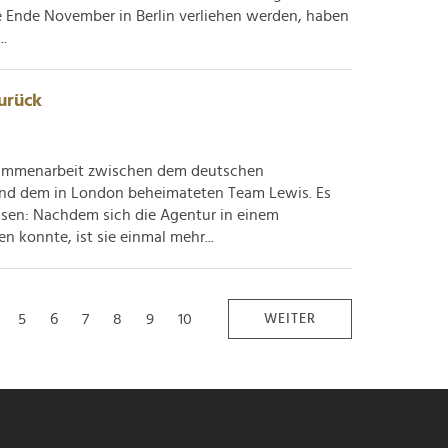
e Ende November in Berlin verliehen werden, haben
..
urück
sammenarbeit zwischen dem deutschen
und dem in London beheimateten Team Lewis. Es
weisen: Nachdem sich die Agentur in einem
 konnte, ist sie einmal mehr...
5
6
7
8
9
10
WEITER