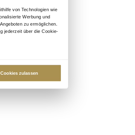
ithilfe von Technologien wie
onalisierte Werbung und
 Angeboten zu ermöglichen.
g jederzeit über die Cookie-
au sein können
zieren
Cookies zulassen
hre Präferenzen im
Abschnitt
 Medien anbieten zu können
hrer Verwendung unserer
 führen diese Informationen
ie im Rahmen Ihrer Nutzung