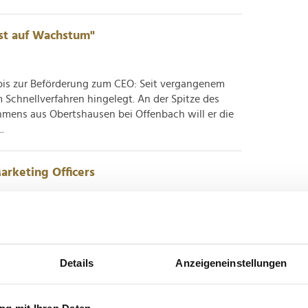
st auf Wachstum"
 bis zur Beförderung zum CEO: Seit vergangenem
m Schnellverfahren hingelegt. An der Spitze des
mens aus Obertshausen bei Offenbach will er die
.
arketing Officers
gt Dentsu eine Standortbestimmung für modernes
räfte skizzieren, wie sich die Rolle von KI und
spiel austariert – und warum Algorithmen künftig
Details
Anzeigeneinstellungen
ie...
g mit Ihren Daten