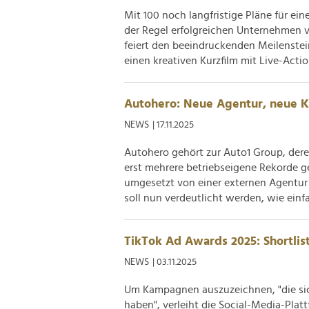
Mit 100 noch langfristige Pläne für ein
der Regel erfolgreichen Unternehmen vo
feiert den beeindruckenden Meilenste
einen kreativen Kurzfilm mit Live-Action
Autohero: Neue Agentur, neue K
NEWS
| 17.11.2025
Autohero gehört zur Auto1 Group, dere
erst mehrere betriebseigene Rekorde 
umgesetzt von einer externen Agentu
soll nun verdeutlicht werden, wie einfac
TikTok Ad Awards 2025: Shortlist
NEWS
| 03.11.2025
Um Kampagnen auszuzeichnen, "die sich
haben", verleiht die Social-Media-Pla