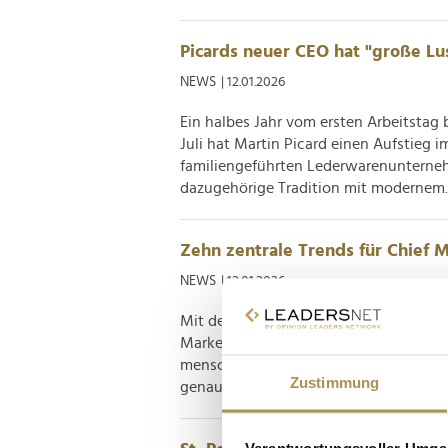
Picards neuer CEO hat "große Lu
NEWS
| 12.01.2026
Ein halbes Jahr vom ersten Arbeitstag
Juli hat Martin Picard einen Aufstieg i
familiengeführten Lederwarenunterneh
dazugehörige Tradition mit modernem..
Zehn zentrale Trends für Chief M
NEWS
| 12.01.2026
Mit dem Creative CMO Report 2025 le
Marketing vor. Internationale Führungsk
menschlicher Kreativität im Zusammen
Zustimmung
genauso eine strategische Größe sind w
Verantwortungsvoller Umgan