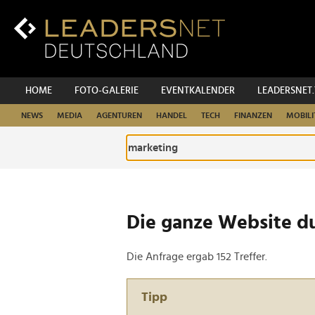
Zum
Inhalt
Zur
Fußzeilen-
Navigation
Zur
HOME
FOTO-GALERIE
EVENTKALENDER
LEADERSNET
Hauptnavigation
NEWS
MEDIA
AGENTUREN
HANDEL
TECH
FINANZEN
MOBILI
Die ganze Website d
Die Anfrage ergab 152 Treffer.
Tipp