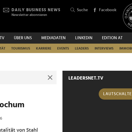
DAILY BUSINESS NEWS
Suche
Facebook
Newsletter abonnieren
.TV
ÜBER UNS
MEDIADATEN
LINKEDIN
EDITION AT
SUCHEN
TÄT
TOURISMUS
KARRIERE
EVENTS
LEADERS
INTERVIEWS
IMMOBI
LEADERSNET.TV
LAUTSCHALT
 Bochum
26
alität von Stahl