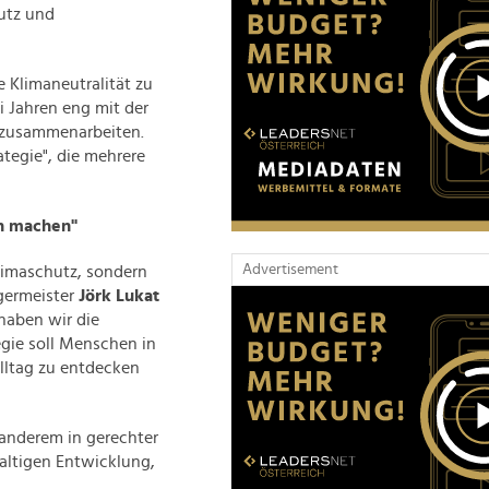
utz und
 Klimaneutralität zu
 Jahren eng mit der
m zusammenarbeiten.
tegie", die mehrere
ch machen"
Advertisement
limaschutz, sondern
germeister
Jörk Lukat
haben wir die
gie soll Menschen in
lltag zu entdecken
anderem in gerechter
altigen Entwicklung,