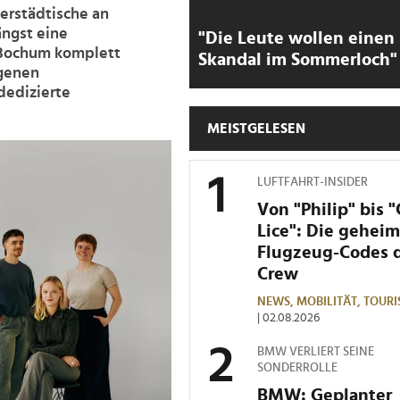
erstädtische an
ängst eine
"Die Leute wollen einen
 Bochum komplett
Skandal im Sommerloch"
igenen
dedizierte
MEISTGELESEN
LUFTFAHRT-INSIDER
Von "Philip" bis 
Lice": Die gehei
Flugzeug-Codes 
Crew
NEWS,
MOBILITÄT,
TOURI
| 02.08.2026
BMW VERLIERT SEINE
SONDERROLLE
BMW: Geplanter