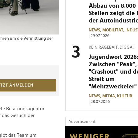
Abbau von 8.000
Stellen zeigt die 
der Autoindustri
NEWS,
MOBILITÄT,
INDUS
| 29.07.2026
hren um die Vermittlung der
KEIN RAGEBAIT, DIGGA!
Jugendwort 2026
Zwischen "Peak",
"Crashout" und 
Streit um
ETZT ANMELDEN
"Mehrzweckeier"
NEWS,
MEDIA,
KULTUR
| 28.07.2026
ete Beratungsagentur
r das Gesuch der
Advertisement
gibt das Team um