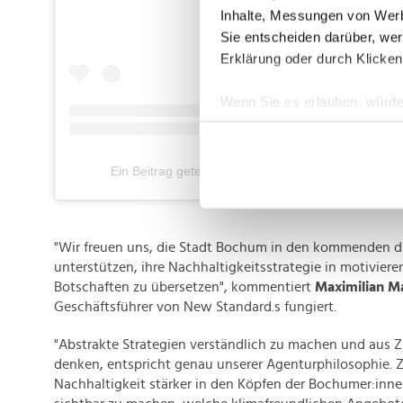
Inhalte, Messungen von Werb
Sie entscheiden darüber, wer
Erklärung oder durch Klicken
Wenn Sie es erlauben, würde
Informationen über Ih
Ihr Gerät durch aktiv
Ein Beitrag geteilt von NEW STANDARD.S (@newst
Erfahren Sie mehr darüber, w
Einzelheiten
fest.
Wir verwenden Cookies, um I
"Wir freuen uns, die Stadt Bochum in den kommenden dr
und die Zugriffe auf unsere 
unterstützen, ihre Nachhaltigkeitsstrategie in motiviere
Website an unsere Partner fü
Botschaften zu übersetzen", kommentiert
Maximilian M
möglicherweise mit weiteren
Geschäftsführer von New Standard.s fungiert.
der Dienste gesammelt habe
"Abstrakte Strategien verständlich zu machen und aus Z
denken, entspricht genau unserer Agenturphilosophie. Zie
Nachhaltigkeit stärker in den Köpfen der Bochumer:inn