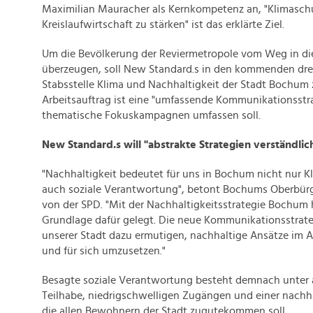
Maximilian Mauracher als Kernkompetenz an, "Klimasch
Kreislaufwirtschaft zu stärken" ist das erklärte Ziel.
Um die Bevölkerung der Reviermetropole vom Weg in die
überzeugen, soll New Standard.s in den kommenden drei
Stabsstelle Klima und Nachhaltigkeit der Stadt Bochu
Arbeitsauftrag ist eine "umfassende Kommunikationsstra
thematische Fokuskampagnen umfassen soll.
New Standard.s will "abstrakte Strategien verständli
"Nachhaltigkeit bedeutet für uns in Bochum nicht nur K
auch soziale Verantwortung", betont Bochums Oberbür
von der SPD. "Mit der Nachhaltigkeitsstrategie Bochum 
Grundlage dafür gelegt. Die neue Kommunikationsstrate
unserer Stadt dazu ermutigen, nachhaltige Ansätze im A
und für sich umzusetzen."
Besagte soziale Verantwortung besteht demnach unter 
Teilhabe, niedrigschwelligen Zugängen und einer nachh
die allen Bewohnern der Stadt zugutekommen soll.