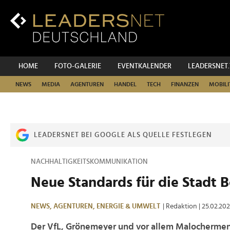
Zum
Inhalt
Zur
Fußzeilen-
Navigation
Zur
HOME
FOTO-GALERIE
EVENTKALENDER
LEADERSNET
Hauptnavigation
NEWS
MEDIA
AGENTUREN
HANDEL
TECH
FINANZEN
MOBILI
LEADERSNET BEI GOOGLE ALS QUELLE FESTLEGEN
NACHHALTIGKEITSKOMMUNIKATION
Neue Standards für die Stadt
NEWS,
AGENTUREN,
ENERGIE & UMWELT
| Redaktion
| 25.02.20
Der VfL, Grönemeyer und vor allem Malocherment