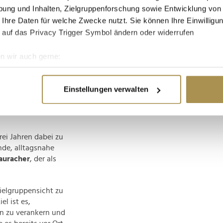
ung und Inhalten, Zielgruppenforschung sowie Entwicklung von
 Ihre Daten für welche Zwecke nutzt. Sie können Ihre Einwilligun
 auf das Privacy Trigger Symbol ändern oder widerrufen
n wir auch gerne:
re geografische Lage erfassen, welche bis auf einige Meter gen
es Scannen nach bestimmten Merkmalen (Fingerprinting) identifi
Einstellungen verwalten
andardstudio)
ie Ihre persönlichen Daten verarbeitet werden, und legen Sie I
nhalte und Anzeigen zu personalisieren, Funktionen für soziale
ei Jahren dabei zu
Website zu analysieren. Außerdem geben wir Informationen zu I
nde, alltagsnahe
r soziale Medien, Werbung und Analysen weiter. Unsere Partner
auracher
, der als
 Daten zusammen, die Sie ihnen bereitgestellt haben oder die s
n.
ielgruppensicht zu
l ist es,
en zu verankern und