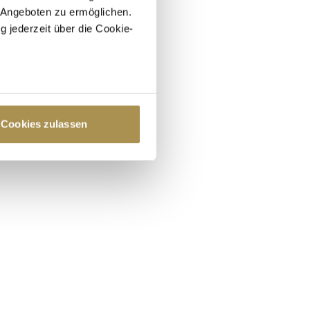
 Angeboten zu ermöglichen.
g jederzeit über die Cookie-
au sein können
zieren
Cookies zulassen
hre Präferenzen im
Abschnitt
 Medien anbieten zu können
hrer Verwendung unserer
 führen diese Informationen
ie im Rahmen Ihrer Nutzung