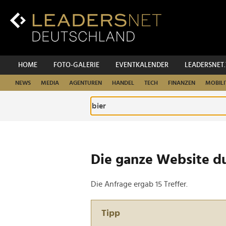
Zum
Inhalt
Zur
Fußzeilen-
Navigation
Zur
HOME
FOTO-GALERIE
EVENTKALENDER
LEADERSNET
Hauptnavigation
NEWS
MEDIA
AGENTUREN
HANDEL
TECH
FINANZEN
MOBILI
Die ganze Website d
Die Anfrage ergab 15 Treffer.
Tipp