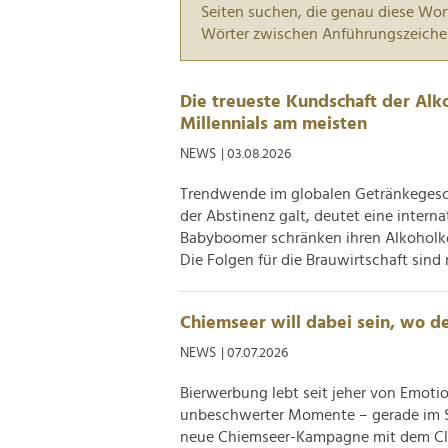
Seiten suchen, die genau diese Wor
Wörter zwischen Anführungszeiche
Die treueste Kundschaft der Alko
Millennials am meisten
NEWS
| 03.08.2026
Trendwende im globalen Getränkegesch
der Abstinenz galt, deutet eine intern
Babyboomer schränken ihren Alkoholko
Die Folgen für die Brauwirtschaft sind m
Chiemseer will dabei sein, wo d
NEWS
| 07.07.2026
Bierwerbung lebt seit jeher von Emot
unbeschwerter Momente – gerade im S
neue Chiemseer-Kampagne mit dem Clai