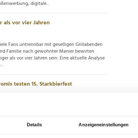
ßenwerbung, digitale...
 als vor vier Jahren
viele Fans untrennbar mit geselligen Grillabenden
und Familie nach gewohnter Manier bewirten
er als vor vier Jahren sein: Eine aktuelle Analyse
..
mis testen 15. Starkbierfest
ik und beste Wirtshausstimmung" sind
xklusive Angelegenheit, wie das Starkbierfest im
Jahrzehnten verdeutlicht. Zur diesjährigen Ausgabe
Details
Anzeigeneinstellungen
dingungen vorab...