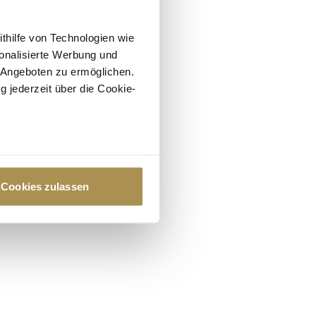
ithilfe von Technologien wie
onalisierte Werbung und
 Angeboten zu ermöglichen.
g jederzeit über die Cookie-
au sein können
zieren
Cookies zulassen
hre Präferenzen im
Abschnitt
 Medien anbieten zu können
hrer Verwendung unserer
 führen diese Informationen
ie im Rahmen Ihrer Nutzung