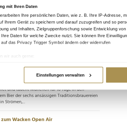
g mit Ihren Daten
ien ist noch billiger als Deutschland
erarbeiten Ihre persönlichen Daten, wie z. B. Ihre IP-Adresse, m
uf Ihrem Gerät zu speichern und darauf zuzugreifen und so pers
schen einen Monat lang auf Alkohol – oft mit dem
ung und Inhalten, Zielgruppenforschung sowie Entwicklung von
 verbessern. Ausgerechnet zu Jahresbeginn zeigen
 Ihre Daten für welche Zwecke nutzt. Sie können Ihre Einwilligun
d im EU-Vergleich vergleichsweise günstig. Bei
 auf das Privacy Trigger Symbol ändern oder widerrufen
nd...
n wir auch gerne:
 zum Milliardengeschäft
re geografische Lage erfassen, welche bis auf einige Meter gen
es Scannen nach bestimmten Merkmalen (Fingerprinting) identifi
Einstellungen verwalten
ie Ihre persönlichen Daten verarbeitet werden, und legen Sie I
ft: Das 190. Oktoberfest wird am Samstagmittag
ffnet und taucht München für 16 Tage in den
m Bier der sechs ansässigen Traditionsbrauereien
nhalte und Anzeigen zu personalisieren, Funktionen für soziale
in Strömen,...
Website zu analysieren. Außerdem geben wir Informationen zu I
r soziale Medien, Werbung und Analysen weiter. Unsere Partner
 Daten zusammen, die Sie ihnen bereitgestellt haben oder die s
r zum Wacken Open Air
n.