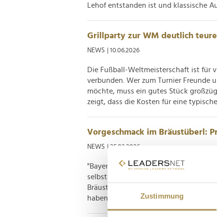
Lehof entstanden ist und klassische Au
Grillparty zur WM deutlich teurer
NEWS
| 10.06.2026
Die Fußball-Weltmeisterschaft ist für 
verbunden. Wer zum Turnier Freunde 
möchte, muss ein gutes Stück großzügig
zeigt, dass die Kosten für eine typische.
Vorgeschmack im Bräustüberl: Pro
NEWS
| 25.03.2026
"Bayerische Schmankerl, zünftige Mus
selbstverständlich keine Oktoberfest-e
Bräustüberl Tegernsee seit anderthalb 
Zustimmung
haben prominente Gäste die Rahmenbe