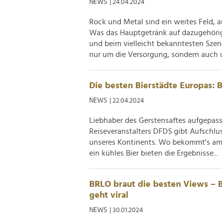
NEWS
| 24.04.2024
Rock und Metal sind ein weites Feld, 
Was das Hauptgetränk auf dazugehörige
und beim vielleicht bekanntesten Sze
nur um die Versorgung, sondern auch u
Die besten Bierstädte Europas: 
NEWS
| 22.04.2024
Liebhaber des Gerstensaftes aufgepasst
Reiseveranstalters DFDS gibt Aufschlus
unseres Kontinents. Wo bekommt's am 
ein kühles Bier bieten die Ergebnisse...
BRLO braut die besten Views – B
geht viral
NEWS
| 30.01.2024