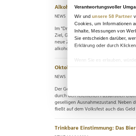
Verantwortungsvoller Umgan
Alkohol-Preise in der EU: Nur Ital
Wir und
unsere 58 Partner
v
NEWS
| 06.01.2026
Cookies, um Informationen a
Im "Dry January" verzichten viele Men
Inhalte, Messungen von Werb
Ziel, Gesundheit und Wohlbefinden zu
Sie entscheiden darüber, wer
neue Zahlen: Alkohol ist in Deutschlan
Erklärung oder durch Klicken
alkoholfreien Getränken liegt Deutschla
Wenn Sie es erlauben, würde
Oktoberfest 2025: Mit jeder Maß
Informationen über Ih
Ihr Gerät durch aktiv
NEWS
| 17.09.2025
Erfahren Sie mehr darüber, w
Der Gerstensaft bringt Wirtschaftskra
Einzelheiten
fest.
durch den feierlichen Fassanstich erö
geselligen Ausnahmezustand. Neben de
Wir verwenden Cookies, um I
fließt auf dem Volksfest auch das Geld 
und die Zugriffe auf unsere 
Website an unsere Partner fü
möglicherweise mit weiteren
Trinkbare Einstimmung: Das Bie
der Dienste gesammelt habe