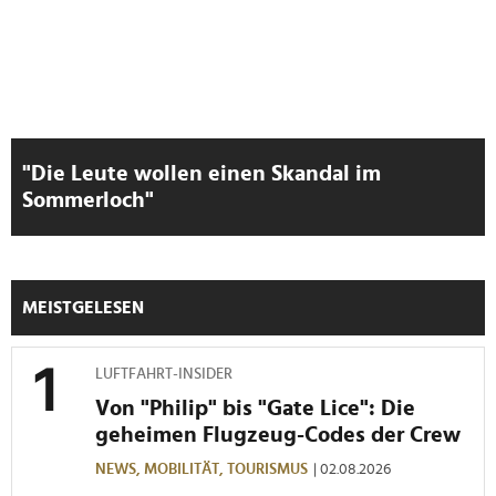
weiteren Daten zusammen, die Sie ihnen bereitgestellt
haben oder die sie im Rahmen Ihrer Nutzung der Dienste
gesammelt haben.
"Die Leute wollen einen Skandal im
Sommerloch"
MEISTGELESEN
LUFTFAHRT-INSIDER
Von "Philip" bis "Gate Lice": Die
geheimen Flugzeug-Codes der Crew
NEWS,
MOBILITÄT,
TOURISMUS
| 02.08.2026