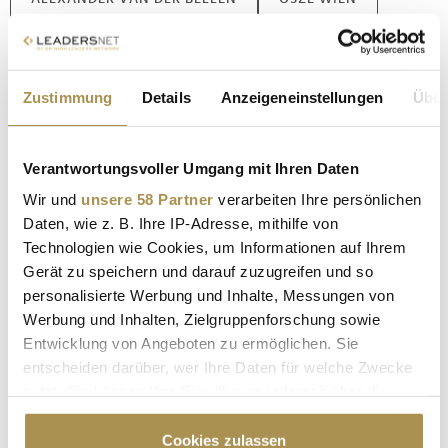
JONAS KAUFMANN
FRIEDRICH FORSTHUBER
SHOAH GEDENKSTÄTTE
BRENNER-BASISTUNNEL
Zustimmung
Details
Anzeigeneinstellungen
Über
KULTURAUSTAUSCH EUROPA
Verantwortungsvoller Umgang mit Ihren Daten
Kommentar veröffentlichen
Wir und
unsere 58 Partner
verarbeiten Ihre persönlichen
Daten, wie z. B. Ihre IP-Adresse, mithilfe von
Autor:
*
Technologien wie Cookies, um Informationen auf Ihrem
Gerät zu speichern und darauf zuzugreifen und so
personalisierte Werbung und Inhalte, Messungen von
Kommentar:
*
Werbung und Inhalten, Zielgruppenforschung sowie
Entwicklung von Angeboten zu ermöglichen. Sie
entscheiden darüber, wer Ihre Daten für welche Zwecke
nutzt. Sie können Ihre Einwilligung jederzeit über die
Cookie-Erklärung oder durch Klicken auf das Privacy
Trigger Symbol ändern oder widerrufen
Cookies zulassen