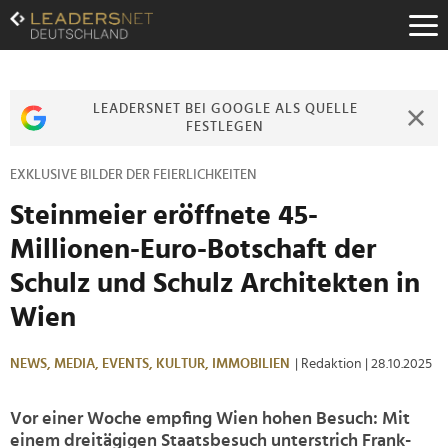
Zum
Inhalt
Zur
Fußzeilen-
Navigation
LEADERSNET BEI GOOGLE ALS QUELLE
Zur
FESTLEGEN
Hauptnavigation
EXKLUSIVE BILDER DER FEIERLICHKEITEN
Steinmeier eröffnete 45-
Millionen-Euro-Botschaft der
Schulz und Schulz Architekten in
Wien
NEWS,
MEDIA,
EVENTS,
KULTUR,
IMMOBILIEN
| Redaktion
| 28.10.2025
Vor einer Woche empfing Wien hohen Besuch: Mit
einem dreitägigen Staatsbesuch unterstrich Frank-