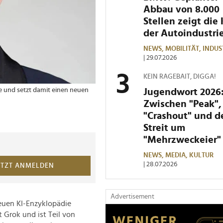
Abbau von 8.000
Stellen zeigt die 
der Autoindustri
NEWS,
MOBILITÄT,
INDUS
| 29.07.2026
KEIN RAGEBAIT, DIGGA!
ve und setzt damit einen neuen
Jugendwort 2026
Zwischen "Peak",
"Crashout" und 
Streit um
"Mehrzweckeier"
NEWS,
MEDIA,
KULTUR
| 28.07.2026
ETZT ANMELDEN
Advertisement
euen KI-Enzyklopädie
t Grok und ist Teil von