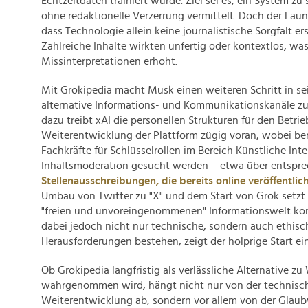
Echtzeitdaten trainiert wurde. Ziel sei es, ein System zu
ohne redaktionelle Verzerrung vermittelt. Doch der Laun
dass Technologie allein keine journalistische Sorgfalt er
Zahlreiche Inhalte wirkten unfertig oder kontextlos, wa
Missinterpretationen erhöht.
Mit Grokipedia macht Musk einen weiteren Schritt in sei
alternative Informations- und Kommunikationskanäle zu e
dazu treibt xAI die personellen Strukturen für den Betrie
Weiterentwicklung der Plattform zügig voran, wobei bere
Fachkräfte für Schlüsselrollen im Bereich Künstliche Int
Inhaltsmoderation gesucht werden – etwa über entspr
Stellenausschreibungen, die bereits online veröffentli
Umbau von Twitter zu "X" und dem Start von Grok setzt e
"freien und unvoreingenommenen" Informationswelt ko
dabei jedoch nicht nur technische, sondern auch ethisc
Herausforderungen bestehen, zeigt der holprige Start ei
Ob Grokipedia langfristig als verlässliche Alternative zu
wahrgenommen wird, hängt nicht nur von der technisc
Weiterentwicklung ab, sondern vor allem von der Glaub