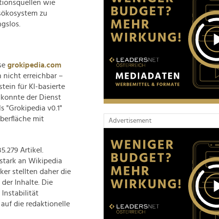
tionsquellen wie
nsökosystem zu
ngslos.
se
grokipedia.com
n nicht erreichbar –
tein für KI-basierte
konnte der Dienst
s "Grokipedia v0.1"
berfläche mit
Advertisement
.279 Artikel.
 stark an Wikipedia
er stellten daher die
der Inhalte. Die
nstabilität
uf die redaktionelle