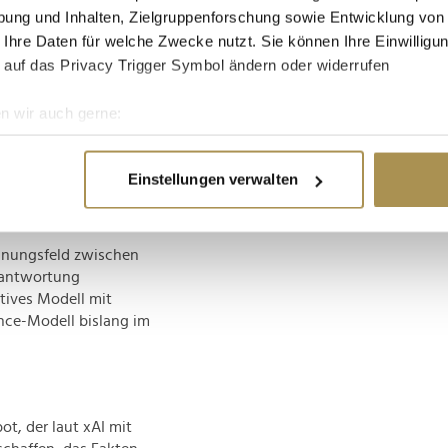
ung und Inhalten, Zielgruppenforschung sowie Entwicklung von
kpALy
 Ihre Daten für welche Zwecke nutzt. Sie können Ihre Einwilligun
 auf das Privacy Trigger Symbol ändern oder widerrufen
digt, man müsse noch
n wir auch gerne:
tliche. Dass
re geografische Lage erfassen, welche bis auf einige Meter gen
slang Behauptung. Denn
es Scannen nach bestimmten Merkmalen (Fingerprinting) identifi
b xAI künftig striktere
Einstellungen verwalten
lieren wird, ist
ie Ihre persönlichen Daten verarbeitet werden, und legen Sie I
annungsfeld zwischen
nhalte und Anzeigen zu personalisieren, Funktionen für soziale
rantwortung
Website zu analysieren. Außerdem geben wir Informationen zu I
tives Modell mit
r soziale Medien, Werbung und Analysen weiter. Unsere Partner
nce-Modell bislang im
 Daten zusammen, die Sie ihnen bereitgestellt haben oder die s
n.
ot, der laut xAI mit