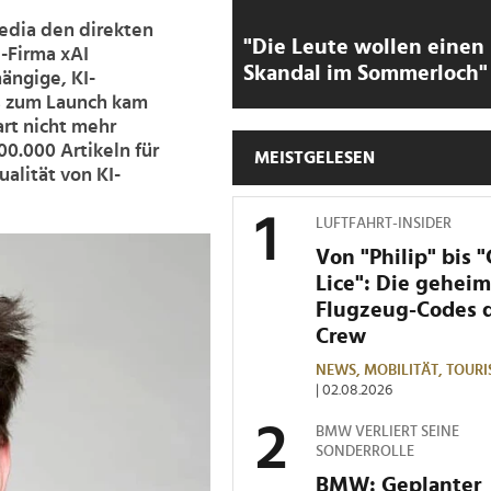
edia den direkten
"Die Leute wollen einen
I-Firma xAI
Skandal im Sommerloch"
ängige, KI-
ts zum Launch kam
art nicht mehr
00.000 Artikeln für
MEISTGELESEN
alität von KI-
LUFTFAHRT-INSIDER
Von "Philip" bis 
Lice": Die gehei
Flugzeug-Codes 
Crew
NEWS,
MOBILITÄT,
TOURI
| 02.08.2026
BMW VERLIERT SEINE
SONDERROLLE
BMW: Geplanter