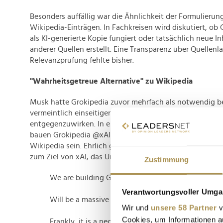
Besonders auffällig war die Ähnlichkeit der Formulieru
Wikipedia-Einträgen. In Fachkreisen wird diskutiert, ob 
als KI-generierte Kopie fungiert oder tatsächlich neue In
anderer Quellen erstellt. Eine Transparenz über Quellenl
Relevanzprüfung fehlte bisher.
"Wahrheitsgetreue Alternative" zu Wikipedia
Musk hatte Grokipedia zuvor mehrfach als notwendig b
vermeintlich einseitigen Informationspolitik von Wikipe
entgegenzuwirken. In einem Post auf X schrieb er bereit
bauen Grokipedia @xAI. Es wird eine massive Verbesse
Wikipedia sein. Ehrlich gesagt ist es ein notwendiger S
zum Ziel von xAI, das Universum zu verstehen."
Zustimmung
We are building Grokipedia
@xAI
.
Verantwortungsvoller Umgan
Will be a massive improvement over Wikipedia.
Wir und
unsere 58 Partner
v
Cookies, um Informationen a
Frankly, it is a necessary step towards the xAI goal