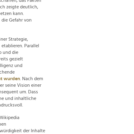
 schaffen, das Fakten
ch zeigte deutlich,
setzen kann.
s die Gefahr von
ner Strategie,
tablieren. Parallel
b und die
its gezielt
elligenz und
echende
cht wurden
. Nach dem
r seine Vision einer
nsequent um. Dass
he und inhaltliche
ndrucksvoll.
 Wikipedia
hen
würdigkeit der Inhalte