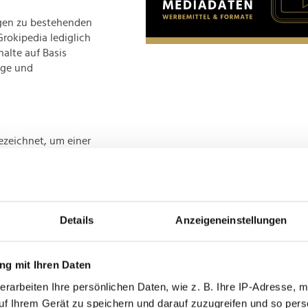
ngen zu bestehenden
Grokipedia lediglich
halte auf Basis
age und
ezeichnet, um einer
dia
s im September: "Wir
rung gegenüber
chritt auf dem Weg
Details
Anzeigeneinstellungen
g mit Ihren Daten
erarbeiten Ihre persönlichen Daten, wie z. B. Ihre IP-Adresse, m
uf Ihrem Gerät zu speichern und darauf zuzugreifen und so pers
 of