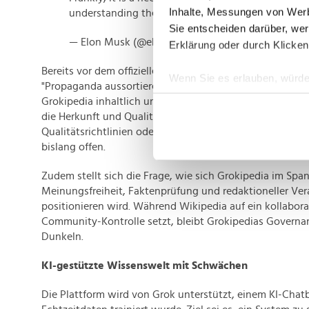
Inhalte, Messungen von Werb
understanding the Universe.
https://t.co/xvSeW
Sie entscheiden darüber, wer
— Elon Musk (@elonmusk)
September 30, 2025
Erklärung oder durch Klicken
Bereits vor dem offiziellen Launch hatte Musk angekün
Wenn Sie es erlauben, würde
"Propaganda aussortieren", bevor man die Seite veröffen
Informationen über Ih
Grokipedia inhaltlich unabhängiger sein soll, bleibt bi
Ihr Gerät durch aktiv
die Herkunft und Qualität der Inhalte ist weiter unklar. O
Qualitätsrichtlinien oder ein eigenes Review-System etab
Erfahren Sie mehr darüber, w
bislang offen.
Einzelheiten
fest.
Zudem stellt sich die Frage, wie sich Grokipedia im Sp
Wir verwenden Cookies, um I
Meinungsfreiheit, Faktenprüfung und redaktioneller Ve
und die Zugriffe auf unsere 
positionieren wird. Während Wikipedia auf ein kollabora
Website an unsere Partner fü
Community-Kontrolle setzt, bleibt Grokipedias Governa
möglicherweise mit weiteren
Dunkeln.
der Dienste gesammelt habe
KI-gestützte Wissenswelt mit Schwächen
Die Plattform wird von Grok unterstützt, einem KI-Chatb