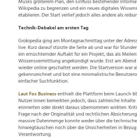
Musks größerem Plan, den Einfluss bestehender Informa
Wikipedia zu begrenzen und ein neues digitales Wisse
etablieren. Der Start verlief jedoch alles andere als reibu
Technik-Debakel am ersten Tag
Grokipedia ging am Montagnachmittag unter der Adres
live. Kurz darauf stürzte die Seite ab und war für Stunde
ein ernüchternder Auftakt für ein Projekt, das als Meilens
Wissensvermittlung angekündigt wurde. Erst am Abend 
wieder online geschaltet werden. Die Startversion war al
gekennzeichnet und bot eine minimalistische Benutzero
einfacher Suchfunktion.
Laut Fox Business
enthielt die Plattform beim Launch 885
Nutzer:innen bemerkten jedoch, dass zahlreiche Inhalte
erinnerten oder direkt daraus übernommen wirkten. Kritik
Frage nach der Originalität und rechtlichen Absicherung 
massive Datenmenge konnte weder über die technische I
hinwegtäuschen noch über die Unsicherheiten in Bezug a
Verantwortung.