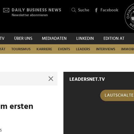
DAILY BUSINESS NEWS
Suche
Facebook
Newsletter abonnieren
.TV
ÜBER UNS
MEDIADATEN
LINKEDIN
EDITION AT
SUCHEN
TÄT
TOURISMUS
KARRIERE
EVENTS
LEADERS
INTERVIEWS
IMMOBI
LEADERSNET.TV
LAUTSCHALT
am ersten
25