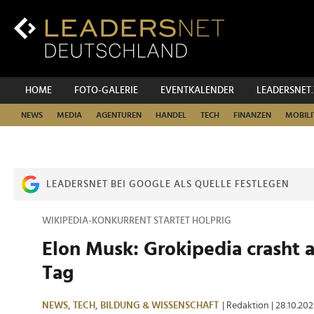
Zum
Inhalt
Zur
Fußzeilen-
Navigation
Zur
HOME
FOTO-GALERIE
EVENTKALENDER
LEADERSNET
Hauptnavigation
NEWS
MEDIA
AGENTUREN
HANDEL
TECH
FINANZEN
MOBILI
LEADERSNET BEI GOOGLE ALS QUELLE FESTLEGEN
WIKIPEDIA-KONKURRENT STARTET HOLPRIG
Elon Musk: Grokipedia crasht 
Tag
NEWS,
TECH,
BILDUNG & WISSENSCHAFT
| Redaktion
| 28.10.20