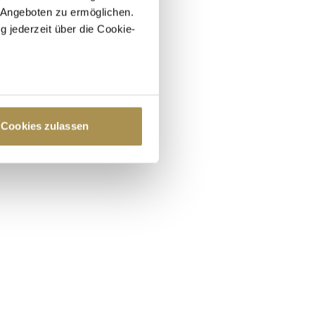
 Angeboten zu ermöglichen.
g jederzeit über die Cookie-
au sein können
zieren
Cookies zulassen
hre Präferenzen im
Abschnitt
 Medien anbieten zu können
hrer Verwendung unserer
 führen diese Informationen
ie im Rahmen Ihrer Nutzung