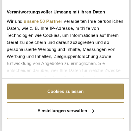
Autor:
*
Verantwortungsvoller Umgang mit Ihren Daten
Wir und
unsere 58 Partner
verarbeiten Ihre persönlichen
Kommentar:
*
Daten, wie z. B. Ihre IP-Adresse, mithilfe von
Technologien wie Cookies, um Informationen auf Ihrem
Gerät zu speichern und darauf zuzugreifen und so
personalisierte Werbung und Inhalte, Messungen von
Werbung und Inhalten, Zielgruppenforschung sowie
Entwicklung von Angeboten zu ermöglichen. Sie
entscheiden darüber, wer Ihre Daten für welche Zwecke
Sicherheitscode bestätigen:
*
nutzt. Sie können Ihre Einwilligung jederzeit über die
Cookie-Erklärung oder durch Klicken auf das Privacy
Trigger Symbol ändern oder widerrufen
Cookies zulassen
Wenn Sie es erlauben, würden wir auch gerne:
Einstellungen verwalten
Informationen über Ihre geografische Lage
erfassen, welche bis auf einige Meter genau sein
können
* Pflichtfelder.