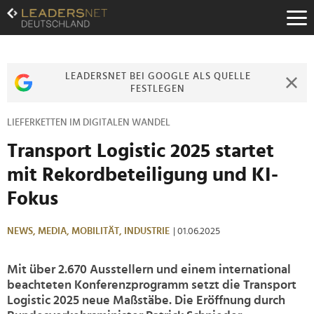
Zum
Inhalt
Zur
Fußzeilen-
Navigation
LEADERSNET BEI GOOGLE ALS QUELLE
Zur
FESTLEGEN
Hauptnavigation
LIEFERKETTEN IM DIGITALEN WANDEL
Transport Logistic 2025 startet
mit Rekordbeteiligung und KI-
Fokus
NEWS,
MEDIA,
MOBILITÄT,
INDUSTRIE
| 01.06.2025
Mit über 2.670 Ausstellern und einem international
beachteten Konferenzprogramm setzt die Transport
Logistic 2025 neue Maßstäbe. Die Eröffnung durch