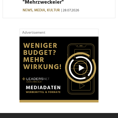
"Mehrzweckeier"
NEWS,
MEDIA,
KULTUR
| 28.07.2026
Advertisement