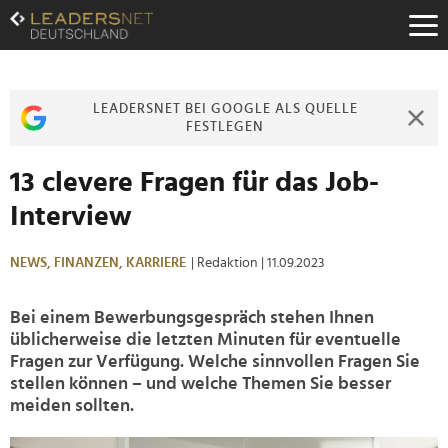
Zum
Inhalt
Zur
Fußzeilen-
Navigation
LEADERSNET BEI GOOGLE ALS QUELLE
Zur
FESTLEGEN
Hauptnavigation
13 clevere Fragen für das Job-
Interview
NEWS,
FINANZEN,
KARRIERE
| Redaktion
| 11.09.2023
Bei einem Bewerbungsgespräch stehen Ihnen
üblicherweise die letzten Minuten für eventuelle
Fragen zur Verfügung. Welche sinnvollen Fragen Sie
stellen können – und welche Themen Sie besser
meiden sollten.