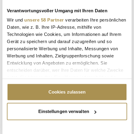
Verantwortungsvoller Umgang mit Ihren Daten
Ralf
vor 3 Jahren
Wir und
unsere 58 Partner
verarbeiten Ihre persönlichen
Fragen für Job-Interview
Daten, wie z. B. Ihre IP-Adresse, mithilfe von
Technologien wie Cookies, um Informationen auf Ihrem
Antwort veröffentlichen
Gerät zu speichern und darauf zuzugreifen und so
Kommentar veröffentlichen
personalisierte Werbung und Inhalte, Messungen von
Werbung und Inhalten, Zielgruppenforschung sowie
Autor:
*
Entwicklung von Angeboten zu ermöglichen. Sie
entscheiden darüber, wer Ihre Daten für welche Zwecke
nutzt. Sie können Ihre Einwilligung jederzeit über die
Cookie-Erklärung oder durch Klicken auf das Privacy
Kommentar:
*
Trigger Symbol ändern oder widerrufen
Cookies zulassen
Wenn Sie es erlauben, würden wir auch gerne:
Einstellungen verwalten
Informationen über Ihre geografische Lage
erfassen, welche bis auf einige Meter genau sein
können