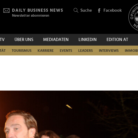
DAILY BUSINESS NEWS
Suche
Facebook
Newsletter abonnieren
.TV
ÜBER UNS
MEDIADATEN
LINKEDIN
EDITION AT
SUCHEN
TÄT
TOURISMUS
KARRIERE
EVENTS
LEADERS
INTERVIEWS
IMMOBI