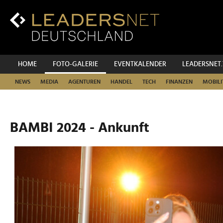
Zum
Inhalt
Zur
Fußzeilen-
Navigation
Zur
HOME
FOTO-GALERIE
EVENTKALENDER
LEADERSNET
Hauptnavigation
NEWS
MEDIA
AGENTUREN
HANDEL
TECH
FINANZEN
MOBILI
BAMBI 2024 - Ankunft