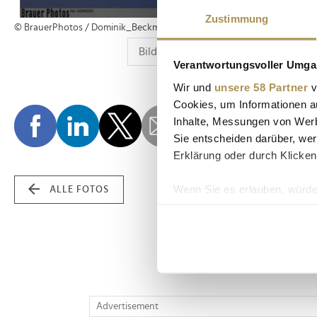
Zustimmung
© BrauerPhotos / Dominik_Beckmann
Verantwortungsvoller Umgan
Wir und
unsere 58 Partner
v
Cookies, um Informationen a
Inhalte, Messungen von Werb
Sie entscheiden darüber, wer
Erklärung oder durch Klicken
Wenn Sie es erlauben, würde
ALLE FOTOS
Informationen über Ih
Ihr Gerät durch aktiv
Erfahren Sie mehr darüber, w
Einzelheiten
fest.
Wir verwenden Cookies, um I
Advertisement
und die Zugriffe auf unsere 