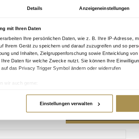
Details
Anzeigeneinstellungen
g mit Ihren Daten
erarbeiten Ihre persönlichen Daten, wie z. B. Ihre IP-Adresse, m
Advertisement
uf Ihrem Gerät zu speichern und darauf zuzugreifen und so pers
ung und Inhalten, Zielgruppenforschung sowie Entwicklung von
 Ihre Daten für welche Zwecke nutzt. Sie können Ihre Einwilligun
 auf das Privacy Trigger Symbol ändern oder widerrufen
n wir auch gerne:
re geografische Lage erfassen, welche bis auf einige Meter gen
es Scannen nach bestimmten Merkmalen (Fingerprinting) identifi
Einstellungen verwalten
ie Ihre persönlichen Daten verarbeitet werden, und legen Sie I
nhalte und Anzeigen zu personalisieren, Funktionen für soziale
Website zu analysieren. Außerdem geben wir Informationen zu I