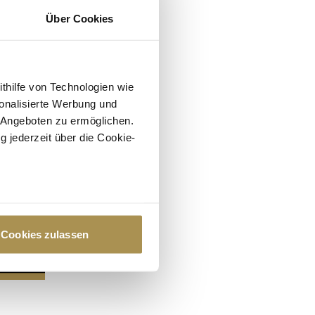
Über Cookies
ithilfe von Technologien wie
onalisierte Werbung und
 Angeboten zu ermöglichen.
g jederzeit über die Cookie-
au sein können
zieren
Cookies zulassen
hre Präferenzen im
Abschnitt
 Medien anbieten zu können
hrer Verwendung unserer