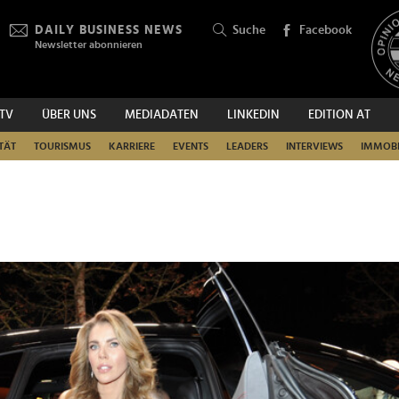
DAILY BUSINESS NEWS
Suche
Facebook
Newsletter abonnieren
.TV
ÜBER UNS
MEDIADATEN
LINKEDIN
EDITION AT
SUCHEN
TÄT
TOURISMUS
KARRIERE
EVENTS
LEADERS
INTERVIEWS
IMMOBI