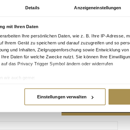
Details
Anzeigeneinstellungen
g mit Ihren Daten
erarbeiten Ihre persönlichen Daten, wie z. B. Ihre IP-Adresse, m
Advertisement
uf Ihrem Gerät zu speichern und darauf zuzugreifen und so pers
ung und Inhalten, Zielgruppenforschung sowie Entwicklung von
 Ihre Daten für welche Zwecke nutzt. Sie können Ihre Einwilligun
 auf das Privacy Trigger Symbol ändern oder widerrufen
n wir auch gerne:
re geografische Lage erfassen, welche bis auf einige Meter gen
es Scannen nach bestimmten Merkmalen (Fingerprinting) identifi
Einstellungen verwalten
ie Ihre persönlichen Daten verarbeitet werden, und legen Sie I
nhalte und Anzeigen zu personalisieren, Funktionen für soziale
Website zu analysieren. Außerdem geben wir Informationen zu I