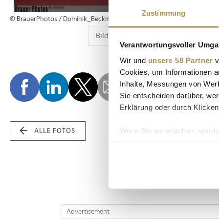
Zustimmung
© BrauerPhotos / Dominik_Beckmann
Verantwortungsvoller Umgan
Wir und
unsere 58 Partner
v
Cookies, um Informationen a
Inhalte, Messungen von Werb
Sie entscheiden darüber, wer
Erklärung oder durch Klicken
Wenn Sie es erlauben, würde
ALLE FOTOS
Informationen über Ih
Ihr Gerät durch aktiv
Erfahren Sie mehr darüber, w
Einzelheiten
fest.
Wir verwenden Cookies, um I
Advertisement
und die Zugriffe auf unsere 