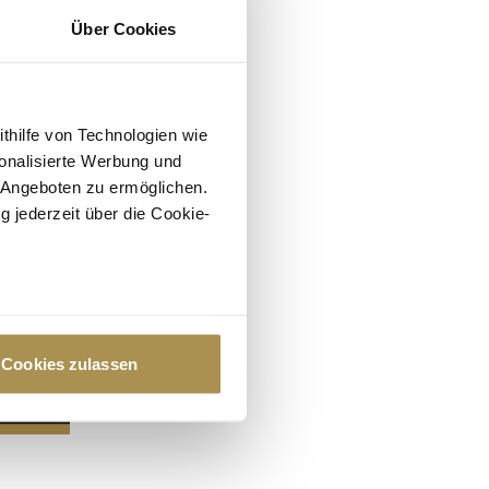
Über Cookies
ithilfe von Technologien wie
onalisierte Werbung und
 Angeboten zu ermöglichen.
g jederzeit über die Cookie-
au sein können
zieren
Cookies zulassen
hre Präferenzen im
Abschnitt
 Medien anbieten zu können
hrer Verwendung unserer