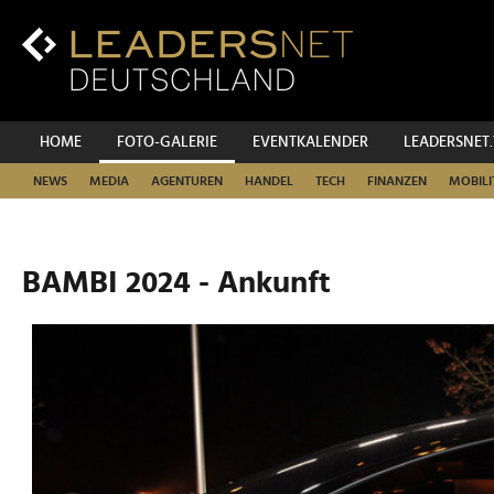
Zum
Inhalt
Zur
Fußzeilen-
Navigation
Zur
HOME
FOTO-GALERIE
EVENTKALENDER
LEADERSNET
Hauptnavigation
NEWS
MEDIA
AGENTUREN
HANDEL
TECH
FINANZEN
MOBILI
BAMBI 2024 - Ankunft