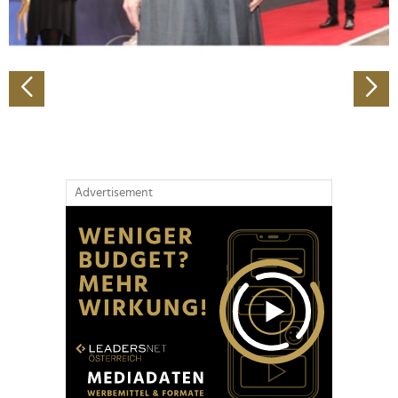
zu können und die Zugriffe auf unsere Website zu
analysieren. Außerdem geben wir Informationen zu Ihrer
Verwendung unserer Website an unsere Partner für
soziale Medien, Werbung und Analysen weiter. Unsere
Partner führen diese Informationen möglicherweise mit
weiteren Daten zusammen, die Sie ihnen bereitgestellt
haben oder die sie im Rahmen Ihrer Nutzung der Dienste
gesammelt haben.
Advertisement