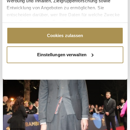
Werbung und Inhalten, Zielgruppenforschung sowie
Entwicklung von Angeboten zu ermöglichen. Sie
entscheiden darüber, wer Ihre Daten für welche Zwecke
nutzt. Sie können Ihre Einwilligung jederzeit über die
Cookie-Erklärung oder durch Klicken auf das Privacy
Trigger Symbol ändern oder widerrufen
Cookies zulassen
Wenn Sie es erlauben, würden wir auch gerne:
Einstellungen verwalten
Informationen über Ihre geografische Lage
erfassen, welche bis auf einige Meter genau sein
können
Ihr Gerät durch aktives Scannen nach
bestimmten Merkmalen (Fingerprinting) identifizieren
Erfahren Sie mehr darüber, wie Ihre persönlichen Daten
verarbeitet werden, und legen Sie Ihre Präferenzen im
Abschnitt Einzelheiten
fest.
Wir verwenden Cookies, um Inhalte und Anzeigen zu
personalisieren, Funktionen für soziale Medien anbieten