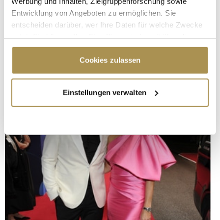
Werbung und Inhalten, Zielgruppenforschung sowie
Entwicklung von Angeboten zu ermöglichen. Sie
entscheiden darüber, wer Ihre Daten für welche Zwecke
nutzt. Sie können Ihre Einwilligung jederzeit über die
Cookie-Erklärung oder durch Klicken auf das Privacy
Trigger Symbol ändern oder widerrufen
Cookies zulassen
Wenn Sie es erlauben, würden wir auch gerne:
Einstellungen verwalten
Informationen über Ihre geografische Lage
erfassen, welche bis auf einige Meter genau sein
können
Ihr Gerät durch aktives Scannen nach
bestimmten Merkmalen (Fingerprinting) identifizieren
Erfahren Sie mehr darüber, wie Ihre persönlichen Daten
verarbeitet werden, und legen Sie Ihre Präferenzen im
Abschnitt Einzelheiten
fest.
Wir verwenden Cookies, um Inhalte und Anzeigen zu
personalisieren, Funktionen für soziale Medien anbieten