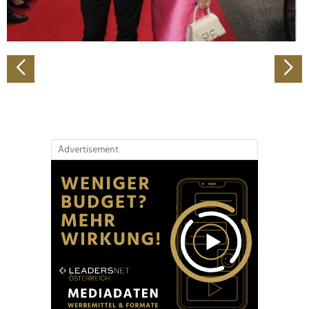
zu können und die Zugriffe auf unsere Website zu
analysieren. Außerdem geben wir Informationen zu Ihrer
Verwendung unserer Website an unsere Partner für
soziale Medien, Werbung und Analysen weiter. Unsere
Partner führen diese Informationen möglicherweise mit
weiteren Daten zusammen, die Sie ihnen bereitgestellt
haben oder die sie im Rahmen Ihrer Nutzung der Dienste
gesammelt haben.
Advertisement