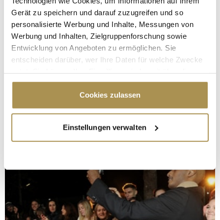
Technologien wie Cookies, um Informationen auf Ihrem
Gerät zu speichern und darauf zuzugreifen und so
personalisierte Werbung und Inhalte, Messungen von
Werbung und Inhalten, Zielgruppenforschung sowie
Entwicklung von Angeboten zu ermöglichen. Sie
entscheiden darüber, wer Ihre Daten für welche Zwecke
nutzt. Sie können Ihre Einwilligung jederzeit über die
Cookie-Erklärung oder durch Klicken auf das Privacy
Trigger Symbol ändern oder widerrufen
Cookies zulassen
Wenn Sie es erlauben, würden wir auch gerne:
Einstellungen verwalten
Informationen über Ihre geografische Lage
erfassen, welche bis auf einige Meter genau sein
können
Ihr Gerät durch aktives Scannen nach
bestimmten Merkmalen (Fingerprinting) identifizieren
Erfahren Sie mehr darüber, wie Ihre persönlichen Daten
verarbeitet werden, und legen Sie Ihre Präferenzen im
Abschnitt Einzelheiten
fest.