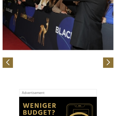
Wir verwenden Cookies, um Inhalte und Anzeigen zu
personalisieren, Funktionen für soziale Medien anbieten
zu können und die Zugriffe auf unsere Website zu
analysieren. Außerdem geben wir Informationen zu Ihrer
Verwendung unserer Website an unsere Partner für
soziale Medien, Werbung und Analysen weiter. Unsere
Partner führen diese Informationen möglicherweise mit
weiteren Daten zusammen, die Sie ihnen bereitgestellt
haben oder die sie im Rahmen Ihrer Nutzung der Dienste
gesammelt haben.
Advertisement