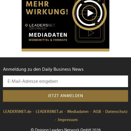
Anmeldung zu den Daily Business News
JETZT ANMELDEN
LEADERSNET.de
LEADERSNET.at
Mediadaten
AGB
Datenschutz
Impressum
© Opinion Leaders Network GmbH 2026