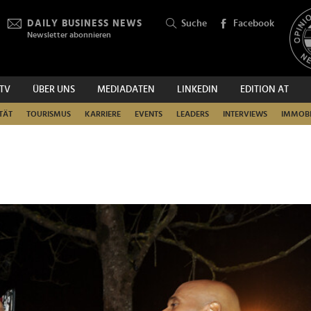
DAILY BUSINESS NEWS
Suche
Facebook
Newsletter abonnieren
.TV
ÜBER UNS
MEDIADATEN
LINKEDIN
EDITION AT
SUCHEN
TÄT
TOURISMUS
KARRIERE
EVENTS
LEADERS
INTERVIEWS
IMMOBI