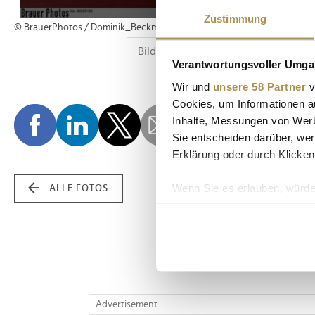
Zustimmung
© BrauerPhotos / Dominik_Beckmann
Verantwortungsvoller Umgan
Wir und
unsere 58 Partner
v
Cookies, um Informationen a
Inhalte, Messungen von Werb
Sie entscheiden darüber, wer
Erklärung oder durch Klicken
Wenn Sie es erlauben, würde
ALLE FOTOS
Informationen über Ih
Ihr Gerät durch aktiv
Erfahren Sie mehr darüber, w
Einzelheiten
fest.
Wir verwenden Cookies, um I
Advertisement
und die Zugriffe auf unsere 