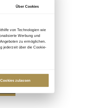
Über Cookies
ithilfe von Technologien wie
onalisierte Werbung und
 Angeboten zu ermöglichen.
g jederzeit über die Cookie-
au sein können
zieren
Cookies zulassen
hre Präferenzen im
Abschnitt
 Medien anbieten zu können
hrer Verwendung unserer