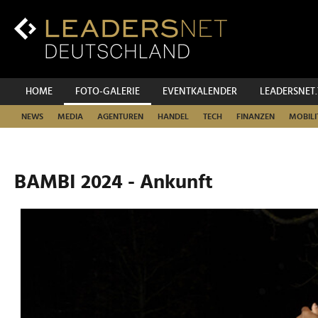
Zum
Inhalt
Zur
Fußzeilen-
Navigation
Zur
HOME
FOTO-GALERIE
EVENTKALENDER
LEADERSNET
Hauptnavigation
NEWS
MEDIA
AGENTUREN
HANDEL
TECH
FINANZEN
MOBILI
BAMBI 2024 - Ankunft