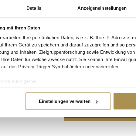
Details
Anzeigeneinstellungen
g mit Ihren Daten
erarbeiten Ihre persönlichen Daten, wie z. B. Ihre IP-Adresse, m
Advertisement
uf Ihrem Gerät zu speichern und darauf zuzugreifen und so pers
ung und Inhalten, Zielgruppenforschung sowie Entwicklung von
 Ihre Daten für welche Zwecke nutzt. Sie können Ihre Einwilligun
 auf das Privacy Trigger Symbol ändern oder widerrufen
n wir auch gerne:
re geografische Lage erfassen, welche bis auf einige Meter gen
es Scannen nach bestimmten Merkmalen (Fingerprinting) identifi
Einstellungen verwalten
ie Ihre persönlichen Daten verarbeitet werden, und legen Sie I
nhalte und Anzeigen zu personalisieren, Funktionen für soziale
Website zu analysieren. Außerdem geben wir Informationen zu I