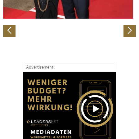
zu können und die Zugriffe auf unsere Website zu
analysieren. Außerdem geben wir Informationen zu Ihrer
Verwendung unserer Website an unsere Partner für
soziale Medien, Werbung und Analysen weiter. Unsere
Partner führen diese Informationen möglicherweise mit
weiteren Daten zusammen, die Sie ihnen bereitgestellt
haben oder die sie im Rahmen Ihrer Nutzung der Dienste
gesammelt haben.
Advertisement