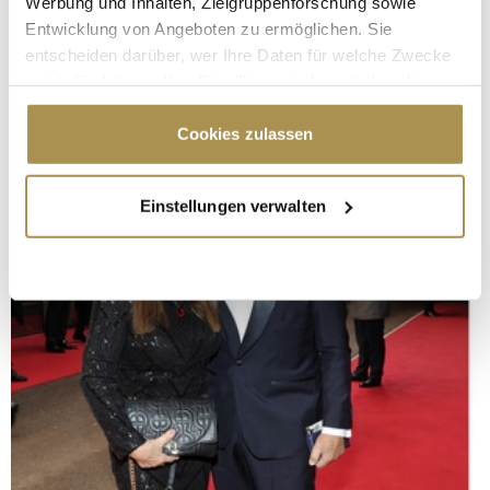
Werbung und Inhalten, Zielgruppenforschung sowie
Entwicklung von Angeboten zu ermöglichen. Sie
entscheiden darüber, wer Ihre Daten für welche Zwecke
nutzt. Sie können Ihre Einwilligung jederzeit über die
Cookie-Erklärung oder durch Klicken auf das Privacy
Trigger Symbol ändern oder widerrufen
Cookies zulassen
Wenn Sie es erlauben, würden wir auch gerne:
Einstellungen verwalten
Informationen über Ihre geografische Lage
erfassen, welche bis auf einige Meter genau sein
können
Ihr Gerät durch aktives Scannen nach
bestimmten Merkmalen (Fingerprinting) identifizieren
Erfahren Sie mehr darüber, wie Ihre persönlichen Daten
verarbeitet werden, und legen Sie Ihre Präferenzen im
Abschnitt Einzelheiten
fest.
Wir verwenden Cookies, um Inhalte und Anzeigen zu
personalisieren, Funktionen für soziale Medien anbieten