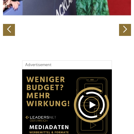
zu können und die Zugriffe auf unsere Website zu
analysieren. Außerdem geben wir Informationen zu Ihrer
Verwendung unserer Website an unsere Partner für
soziale Medien, Werbung und Analysen weiter. Unsere
Partner führen diese Informationen möglicherweise mit
weiteren Daten zusammen, die Sie ihnen bereitgestellt
haben oder die sie im Rahmen Ihrer Nutzung der Dienste
gesammelt haben.
Advertisement