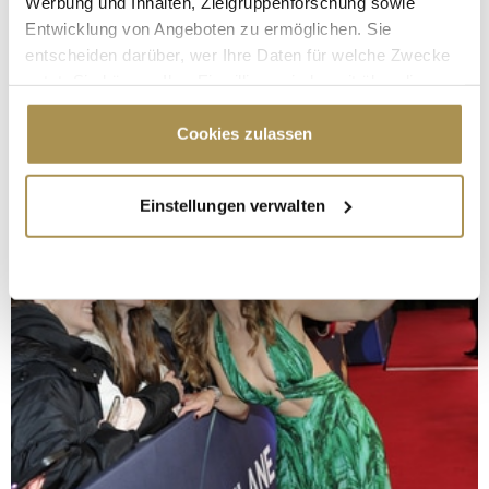
Werbung und Inhalten, Zielgruppenforschung sowie
Entwicklung von Angeboten zu ermöglichen. Sie
entscheiden darüber, wer Ihre Daten für welche Zwecke
nutzt. Sie können Ihre Einwilligung jederzeit über die
Cookie-Erklärung oder durch Klicken auf das Privacy
Trigger Symbol ändern oder widerrufen
Cookies zulassen
Wenn Sie es erlauben, würden wir auch gerne:
Einstellungen verwalten
Informationen über Ihre geografische Lage
erfassen, welche bis auf einige Meter genau sein
können
Ihr Gerät durch aktives Scannen nach
bestimmten Merkmalen (Fingerprinting) identifizieren
Erfahren Sie mehr darüber, wie Ihre persönlichen Daten
verarbeitet werden, und legen Sie Ihre Präferenzen im
Abschnitt Einzelheiten
fest.
Wir verwenden Cookies, um Inhalte und Anzeigen zu
personalisieren, Funktionen für soziale Medien anbieten