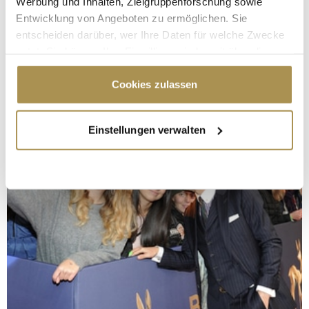
Werbung und Inhalten, Zielgruppenforschung sowie
Entwicklung von Angeboten zu ermöglichen. Sie
entscheiden darüber, wer Ihre Daten für welche Zwecke
nutzt. Sie können Ihre Einwilligung jederzeit über die
Cookie-Erklärung oder durch Klicken auf das Privacy
Trigger Symbol ändern oder widerrufen
Cookies zulassen
Wenn Sie es erlauben, würden wir auch gerne:
Einstellungen verwalten
Informationen über Ihre geografische Lage
erfassen, welche bis auf einige Meter genau sein
können
Ihr Gerät durch aktives Scannen nach
bestimmten Merkmalen (Fingerprinting) identifizieren
Erfahren Sie mehr darüber, wie Ihre persönlichen Daten
verarbeitet werden, und legen Sie Ihre Präferenzen im
Abschnitt Einzelheiten
fest.
Wir verwenden Cookies, um Inhalte und Anzeigen zu
personalisieren, Funktionen für soziale Medien anbieten