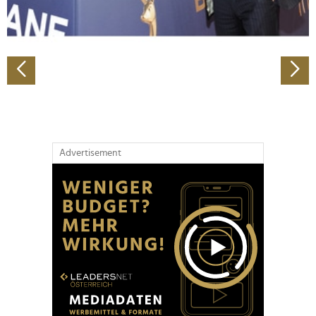
zu können und die Zugriffe auf unsere Website zu
analysieren. Außerdem geben wir Informationen zu Ihrer
Verwendung unserer Website an unsere Partner für
soziale Medien, Werbung und Analysen weiter. Unsere
Partner führen diese Informationen möglicherweise mit
weiteren Daten zusammen, die Sie ihnen bereitgestellt
haben oder die sie im Rahmen Ihrer Nutzung der Dienste
gesammelt haben.
Advertisement