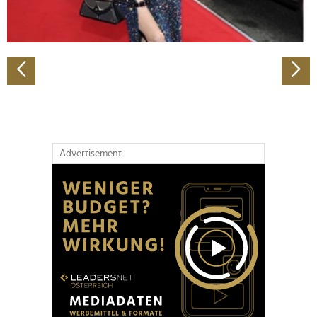
zu können und die Zugriffe auf unsere Website zu
analysieren. Außerdem geben wir Informationen zu Ihrer
Verwendung unserer Website an unsere Partner für
soziale Medien, Werbung und Analysen weiter. Unsere
Partner führen diese Informationen möglicherweise mit
weiteren Daten zusammen, die Sie ihnen bereitgestellt
haben oder die sie im Rahmen Ihrer Nutzung der Dienste
gesammelt haben.
Advertisement