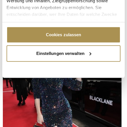
Werbung und Inhalten, Zielgruppenforschung sowie
Entwicklung von Angeboten zu ermöglichen. Sie
entscheiden darüber, wer Ihre Daten für welche Zwecke
nutzt. Sie können Ihre Einwilligung jederzeit über die
Cookie-Erklärung oder durch Klicken auf das Privacy
Trigger Symbol ändern oder widerrufen
Cookies zulassen
Wenn Sie es erlauben, würden wir auch gerne:
Einstellungen verwalten
Informationen über Ihre geografische Lage
erfassen, welche bis auf einige Meter genau sein
können
Ihr Gerät durch aktives Scannen nach
bestimmten Merkmalen (Fingerprinting) identifizieren
Erfahren Sie mehr darüber, wie Ihre persönlichen Daten
verarbeitet werden, und legen Sie Ihre Präferenzen im
Abschnitt Einzelheiten
fest.
Wir verwenden Cookies, um Inhalte und Anzeigen zu
personalisieren, Funktionen für soziale Medien anbieten