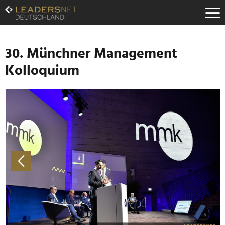
Zum
Inhalt
Zur
Fußzeilen-
Navigation
30. Münchner Management
Zur
Kolloquium
Hauptnavigation