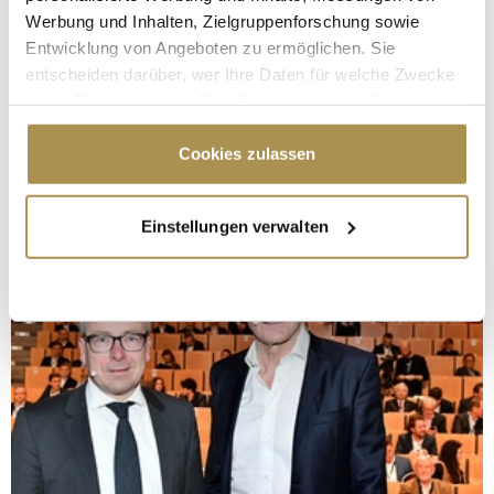
Werbung und Inhalten, Zielgruppenforschung sowie
Entwicklung von Angeboten zu ermöglichen. Sie
entscheiden darüber, wer Ihre Daten für welche Zwecke
nutzt. Sie können Ihre Einwilligung jederzeit über die
Cookie-Erklärung oder durch Klicken auf das Privacy
Trigger Symbol ändern oder widerrufen
Cookies zulassen
Wenn Sie es erlauben, würden wir auch gerne:
Einstellungen verwalten
Informationen über Ihre geografische Lage
erfassen, welche bis auf einige Meter genau sein
können
Ihr Gerät durch aktives Scannen nach
bestimmten Merkmalen (Fingerprinting) identifizieren
Erfahren Sie mehr darüber, wie Ihre persönlichen Daten
verarbeitet werden, und legen Sie Ihre Präferenzen im
Abschnitt Einzelheiten
fest.
Wir verwenden Cookies, um Inhalte und Anzeigen zu