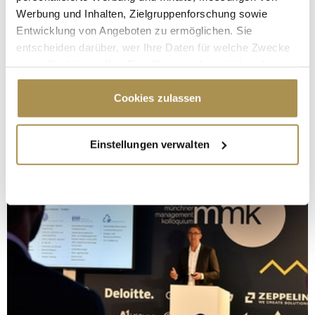
Werbung und Inhalten, Zielgruppenforschung sowie
Entwicklung von Angeboten zu ermöglichen. Sie
entscheiden darüber, wer Ihre Daten für welche Zwecke
nutzt. Sie können Ihre Einwilligung jederzeit über die
Cookie-Erklärung oder durch Klicken auf das Privacy
Trigger Symbol ändern oder widerrufen
Cookies zulassen
Wenn Sie es erlauben, würden wir auch gerne:
Einstellungen verwalten
Informationen über Ihre geografische Lage
erfassen, welche bis auf einige Meter genau sein
können
Ihr Gerät durch aktives Scannen nach
bestimmten Merkmalen (Fingerprinting) identifizieren
Erfahren Sie mehr darüber, wie Ihre persönlichen Daten
verarbeitet werden, und legen Sie Ihre Präferenzen im
Abschnitt Einzelheiten
fest.
Wir verwenden Cookies, um Inhalte und Anzeigen zu