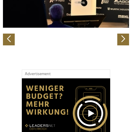
personalisieren, Funktionen für soziale Medien anbieten
zu können und die Zugriffe auf unsere Website zu
analysieren. Außerdem geben wir Informationen zu Ihrer
Verwendung unserer Website an unsere Partner für
soziale Medien, Werbung und Analysen weiter. Unsere
Partner führen diese Informationen möglicherweise mit
weiteren Daten zusammen, die Sie ihnen bereitgestellt
haben oder die sie im Rahmen Ihrer Nutzung der Dienste
gesammelt haben.
Advertisement