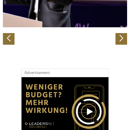
personalisieren, Funktionen für soziale Medien anbieten
zu können und die Zugriffe auf unsere Website zu
analysieren. Außerdem geben wir Informationen zu Ihrer
Verwendung unserer Website an unsere Partner für
soziale Medien, Werbung und Analysen weiter. Unsere
Partner führen diese Informationen möglicherweise mit
weiteren Daten zusammen, die Sie ihnen bereitgestellt
haben oder die sie im Rahmen Ihrer Nutzung der Dienste
gesammelt haben.
Advertisement