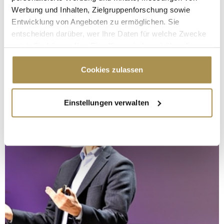
Werbung und Inhalten, Zielgruppenforschung sowie
Entwicklung von Angeboten zu ermöglichen. Sie
entscheiden darüber, wer Ihre Daten für welche Zwecke
nutzt. Sie können Ihre Einwilligung jederzeit über die
Cookie-Erklärung oder durch Klicken auf das Privacy
Trigger Symbol ändern oder widerrufen
Cookies zulassen
Wenn Sie es erlauben, würden wir auch gerne:
Einstellungen verwalten
Informationen über Ihre geografische Lage
erfassen, welche bis auf einige Meter genau sein
können
Ihr Gerät durch aktives Scannen nach
bestimmten Merkmalen (Fingerprinting) identifizieren
Erfahren Sie mehr darüber, wie Ihre persönlichen Daten
verarbeitet werden, und legen Sie Ihre Präferenzen im
Abschnitt Einzelheiten
fest.
Wir verwenden Cookies, um Inhalte und Anzeigen zu