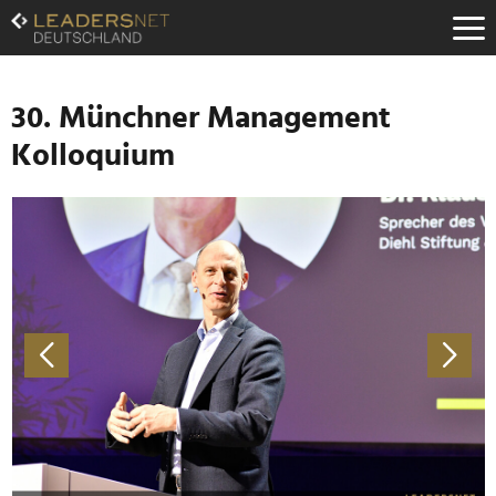
Zum
Inhalt
Zur
Fußzeilen-
Navigation
30. Münchner Management
Zur
Kolloquium
Hauptnavigation